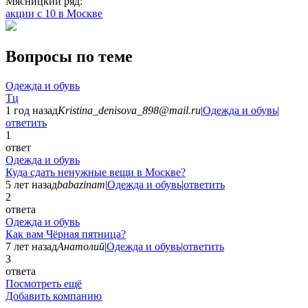
Мясницкий ряд:
акции с 10 в Москве
Вопросы по теме
Одежда и обувь
Тц
1 год назад
Kristina_denisova_898@mail.ru
|
Одежда и обувь
|
ответить
1
ответ
Одежда и обувь
Куда сдать ненужные вещи в Москве?
5 лет назад
babazinam
|
Одежда и обувь
|
ответить
2
ответа
Одежда и обувь
Как вам Чёрная пятница?
7 лет назад
Анатолий
|
Одежда и обувь
|
ответить
3
ответа
Посмотреть ещё
Добавить компанию