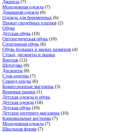
Джинсы
(
7
)
Молодежная одежда
(
7
)
Домашняя одежда
(
6
)
Одежда для беременных
(
6
)
Прокат свадебных платьев
(
2
)
Обувь
Детская обувь
(
10
)
Ортопедическая обувь
(
10
)
Спортивная обувь
(
6
)
Обувь больших и малых размеров
(
4
)
Стоки, дисконты и рынки
Винтаж
(
12
)
Шоурумы
(
9
)
Дисконты
(
8
)
Сток-центры
(
7
)
Секонд-хенды
(
6
)
Комиссионные магазины
(
3
)
Вещевые рынки
(
1
)
Детская одежда и обувь
Детская одежда
(
18
)
Детская обувь
(
10
)
Детские интернет-магазины
(
10
)
Карнавальные костюмы
(
7
)
Молодежная одежда
(
7
)
Школьная форма
(
7
)