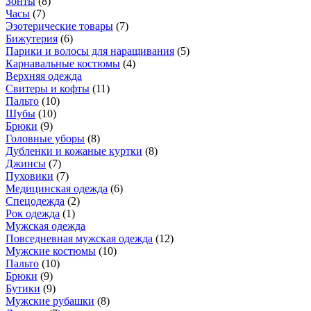
Зонты
(
8
)
Часы
(
7
)
Эзотерические товары
(
7
)
Бижутерия
(
6
)
Парики и волосы для наращивания
(
5
)
Карнавальные костюмы
(
4
)
Верхняя одежда
Свитеры и кофты
(
11
)
Пальто
(
10
)
Шубы
(
10
)
Брюки
(
9
)
Головные уборы
(
8
)
Дубленки и кожаные куртки
(
8
)
Джинсы
(
7
)
Пуховики
(
7
)
Медицинская одежда
(
6
)
Спецодежда
(
2
)
Рок одежда
(
1
)
Мужская одежда
Повседневная мужская одежда
(
12
)
Мужские костюмы
(
10
)
Пальто
(
10
)
Брюки
(
9
)
Бутики
(
9
)
Мужские рубашки
(
8
)