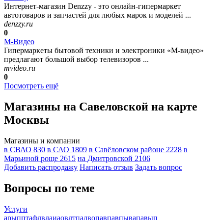
Интернет-магазин Denzzy - это онлайн-гипермаркет
автотоваров и запчастей для любых марок и моделей ...
denzzy.ru
0
М-Видео
Гипермаркеты бытовой техники и электроники «М-видео»
предлагают большой выбор телевизоров ...
mvideo.ru
0
Посмотреть ещё
Магазины на Савеловской на карте
Москвы
Магазины и компании
в СВАО
830
в САО
1809
в Савёловском районе
2228
в
Марьиной роще
2615
на Дмитровской
2106
Добавить раcпродажу
Написать отзыв
Задать вопрос
Вопросы по теме
Услуги
арыпптафлвлаиаовлтпалвопавпавпывапавып