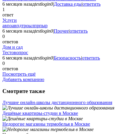
6 месяцев назад
testlogin0
|
Доставка еды
|
ответить
1
ответ
Услуги
авпоавпдтроылпрпыр
6 месяцев назад
testlogin0
|
Прочее
|
ответить
0
ответов
Дом и сад
Тестовопрос
6 месяцев назад
testlogin0
|
Безопасность
|
ответить
0
ответов
Посмотреть ещё
Добавить компанию
Смотрите также
Лучшие онлайн-школы дистанционного образования
Дешёвые квартиры-студии в Москве
Недорогие магазины термобелья в Москве