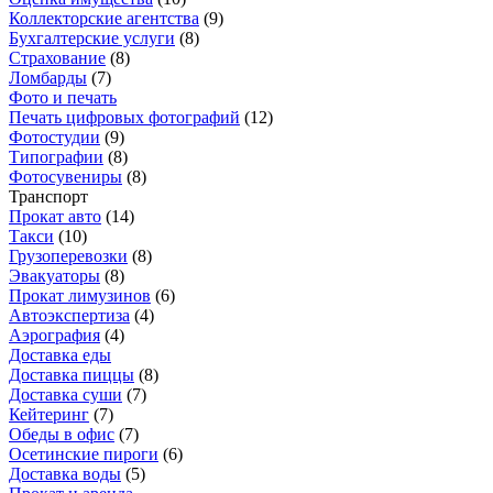
Коллекторские агентства
(
9
)
Бухгалтерские услуги
(
8
)
Страхование
(
8
)
Ломбарды
(
7
)
Фото и печать
Печать цифровых фотографий
(
12
)
Фотостудии
(
9
)
Типографии
(
8
)
Фотосувениры
(
8
)
Транспорт
Прокат авто
(
14
)
Такси
(
10
)
Грузоперевозки
(
8
)
Эвакуаторы
(
8
)
Прокат лимузинов
(
6
)
Автоэкспертиза
(
4
)
Аэрография
(
4
)
Доставка еды
Доставка пиццы
(
8
)
Доставка суши
(
7
)
Кейтеринг
(
7
)
Обеды в офис
(
7
)
Осетинские пироги
(
6
)
Доставка воды
(
5
)