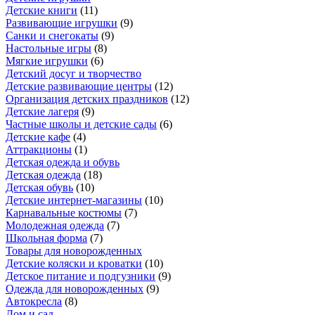
Детские книги
(
11
)
Развивающие игрушки
(
9
)
Санки и снегокаты
(
9
)
Настольные игры
(
8
)
Мягкие игрушки
(
6
)
Детский досуг и творчество
Детские развивающие центры
(
12
)
Организация детских праздников
(
12
)
Детские лагеря
(
9
)
Частные школы и детские сады
(
6
)
Детские кафе
(
4
)
Аттракционы
(
1
)
Детская одежда и обувь
Детская одежда
(
18
)
Детская обувь
(
10
)
Детские интернет-магазины
(
10
)
Карнавальные костюмы
(
7
)
Молодежная одежда
(
7
)
Школьная форма
(
7
)
Товары для новорожденных
Детские коляски и кроватки
(
10
)
Детское питание и подгузники
(
9
)
Одежда для новорожденных
(
9
)
Автокресла
(
8
)
Дом и сад