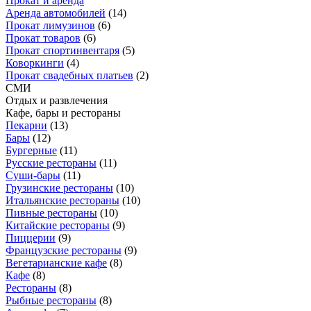
Прокат и аренда
Аренда автомобилей
(
14
)
Прокат лимузинов
(
6
)
Прокат товаров
(
6
)
Прокат спортинвентаря
(
5
)
Коворкинги
(
4
)
Прокат свадебных платьев
(
2
)
СМИ
Отдых и развлечения
Кафе, бары и рестораны
Пекарни
(
13
)
Бары
(
12
)
Бургерные
(
11
)
Русские рестораны
(
11
)
Суши-бары
(
11
)
Грузинские рестораны
(
10
)
Итальянские рестораны
(
10
)
Пивные рестораны
(
10
)
Китайские рестораны
(
9
)
Пиццерии
(
9
)
Французские рестораны
(
9
)
Вегетарианские кафе
(
8
)
Кафе
(
8
)
Рестораны
(
8
)
Рыбные рестораны
(
8
)