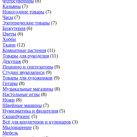
Фотосувениры
(
8
)
Кальяны
(
7
)
Новогодние товары
(
7
)
Часы
(
7
)
Эзотерические товары
(
7
)
Бижутерия
(
6
)
Цветы
(
6
)
Хобби
Ткани
(
12
)
Комнатные растения
(
11
)
Товары для рукоделия
(
11
)
Декупаж
(
9
)
Пианино и синтезаторы
(
9
)
Студии звукозаписи
(
9
)
Товары для художников
(
9
)
Гитары
(
8
)
Музыкальные магазины
(
8
)
Настольные игры
(
8
)
Ножи
(
8
)
Швейные машины
(
7
)
Нумизматика и филателия
(
5
)
Скрапбукинг
(
5
)
Всё для кондитеров и кулинаров
(
3
)
Мыловарение
(
3
)
Мебель