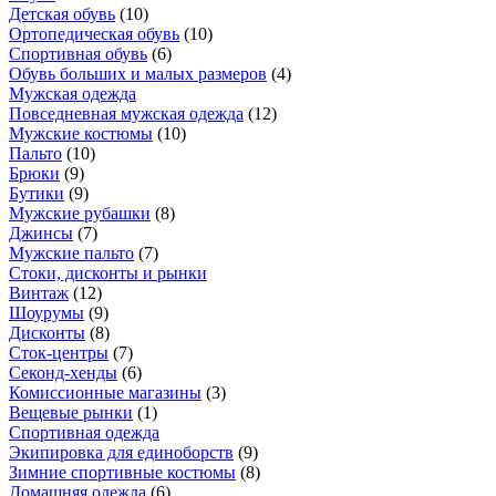
Детская обувь
(
10
)
Ортопедическая обувь
(
10
)
Спортивная обувь
(
6
)
Обувь больших и малых размеров
(
4
)
Мужская одежда
Повседневная мужская одежда
(
12
)
Мужские костюмы
(
10
)
Пальто
(
10
)
Брюки
(
9
)
Бутики
(
9
)
Мужские рубашки
(
8
)
Джинсы
(
7
)
Мужские пальто
(
7
)
Стоки, дисконты и рынки
Винтаж
(
12
)
Шоурумы
(
9
)
Дисконты
(
8
)
Сток-центры
(
7
)
Секонд-хенды
(
6
)
Комиссионные магазины
(
3
)
Вещевые рынки
(
1
)
Спортивная одежда
Экипировка для единоборств
(
9
)
Зимние спортивные костюмы
(
8
)
Домашняя одежда
(
6
)