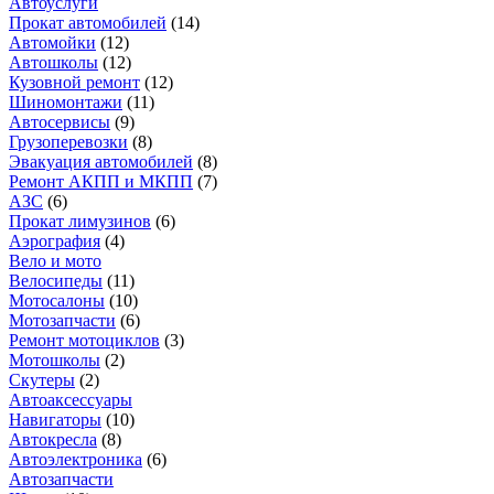
Автоуслуги
Прокат автомобилей
(
14
)
Автомойки
(
12
)
Автошколы
(
12
)
Кузовной ремонт
(
12
)
Шиномонтажи
(
11
)
Автосервисы
(
9
)
Грузоперевозки
(
8
)
Эвакуация автомобилей
(
8
)
Ремонт АКПП и МКПП
(
7
)
АЗС
(
6
)
Прокат лимузинов
(
6
)
Аэрография
(
4
)
Вело и мото
Велосипеды
(
11
)
Мотосалоны
(
10
)
Мотозапчасти
(
6
)
Ремонт мотоциклов
(
3
)
Мотошколы
(
2
)
Скутеры
(
2
)
Автоаксессуары
Навигаторы
(
10
)
Автокресла
(
8
)
Автоэлектроника
(
6
)
Автозапчасти