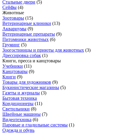
Стальные двери
(
5
)
Сейфы
(
4
)
Животные
Зоотовары
(
15
)
Ветеринарные клиники
(
13
)
Аквариумы
(
9
)
Ветеринарные препараты
(
9
)
Питомники животных
(
6
)
Груминг
(
5
)
Зоогостиницы и приюты для животных
(
3
)
Дрессировка собак
(
1
)
Книги, пресса и канцтовары
Учебники
(
11
)
Канцтовары
(
9
)
Книги
(
9
)
Товары для художников
(
9
)
Букинистические магазины
(
5
)
Газеты и журналы
(
3
)
Бытовая техника
Кондиционеры
(
11
)
Светильники
(
8
)
Швейные машины
(
7
)
Видеотехника
(
6
)
Паровые и гладильные системы
(
1
)
Одежда и обувь