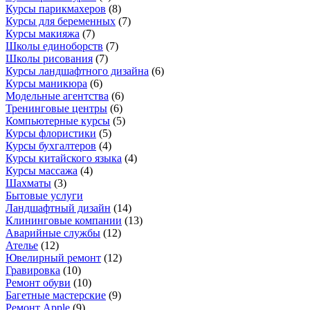
Курсы парикмахеров
(
8
)
Курсы для беременных
(
7
)
Курсы макияжа
(
7
)
Школы единоборств
(
7
)
Школы рисования
(
7
)
Курсы ландшафтного дизайна
(
6
)
Курсы маникюра
(
6
)
Модельные агентства
(
6
)
Тренинговые центры
(
6
)
Компьютерные курсы
(
5
)
Курсы флористики
(
5
)
Курсы бухгалтеров
(
4
)
Курсы китайского языка
(
4
)
Курсы массажа
(
4
)
Шахматы
(
3
)
Бытовые услуги
Ландшафтный дизайн
(
14
)
Клининговые компании
(
13
)
Аварийные службы
(
12
)
Ателье
(
12
)
Ювелирный ремонт
(
12
)
Гравировка
(
10
)
Ремонт обуви
(
10
)
Багетные мастерские
(
9
)
Ремонт Apple
(
9
)