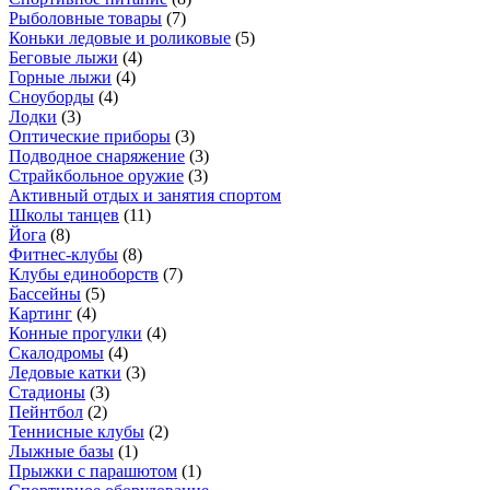
Рыболовные товары
(
7
)
Коньки ледовые и роликовые
(
5
)
Беговые лыжи
(
4
)
Горные лыжи
(
4
)
Сноуборды
(
4
)
Лодки
(
3
)
Оптические приборы
(
3
)
Подводное снаряжение
(
3
)
Страйкбольное оружие
(
3
)
Активный отдых и занятия спортом
Школы танцев
(
11
)
Йога
(
8
)
Фитнес-клубы
(
8
)
Клубы единоборств
(
7
)
Бассейны
(
5
)
Картинг
(
4
)
Конные прогулки
(
4
)
Скалодромы
(
4
)
Ледовые катки
(
3
)
Стадионы
(
3
)
Пейнтбол
(
2
)
Теннисные клубы
(
2
)
Лыжные базы
(
1
)
Прыжки с парашютом
(
1
)