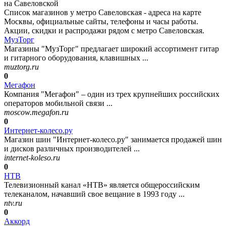
на Савеловской
Список магазинов у метро Савеловская - адреса на карте
Москвы, официальные сайты, телефоны и часы работы.
Акции, скидки и распродажи рядом с метро Савеловская.
МузТорг
Магазины "МузТорг" предлагает широкий ассортимент гитар
и гитарного оборудования, клавишных ...
muztorg.ru
0
Мегафон
Компания "Мегафон" – один из трех крупнейших российских
операторов мобильной связи ...
moscow.megafon.ru
0
Интернет-колесо.ру
Магазин шин "Интернет-колесо.ру" занимается продажей шин
и дисков различных производителей ...
internet-koleso.ru
0
НТВ
Телевизионный канал «НТВ» является общероссийским
телеканалом, начавший свое вещание в 1993 году ...
ntv.ru
0
Аккорд