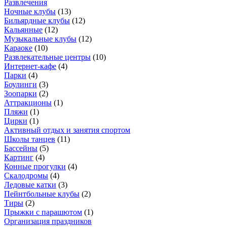
Развлечения
Ночные клубы
(
13
)
Бильярдные клубы
(
12
)
Кальянные
(
12
)
Музыкальные клубы
(
12
)
Караоке
(
10
)
Развлекательные центры
(
10
)
Интернет-кафе
(
4
)
Парки
(
4
)
Боулинги
(
3
)
Зоопарки
(
2
)
Аттракционы
(
1
)
Пляжи
(
1
)
Цирки
(
1
)
Активный отдых и занятия спортом
Школы танцев
(
11
)
Бассейны
(
5
)
Картинг
(
4
)
Конные прогулки
(
4
)
Скалодромы
(
4
)
Ледовые катки
(
3
)
Пейнтбольные клубы
(
2
)
Тиры
(
2
)
Прыжки с парашютом
(
1
)
Организация праздников