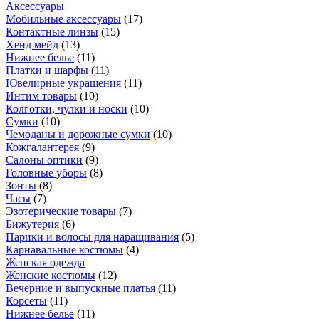
Аксессуары
Мобильные аксессуары
(
17
)
Контактные линзы
(
15
)
Хенд мейд
(
13
)
Нижнее белье
(
11
)
Платки и шарфы
(
11
)
Ювелирные украшения
(
11
)
Интим товары
(
10
)
Колготки, чулки и носки
(
10
)
Сумки
(
10
)
Чемоданы и дорожные сумки
(
10
)
Кожгалантерея
(
9
)
Салоны оптики
(
9
)
Головные уборы
(
8
)
Зонты
(
8
)
Часы
(
7
)
Эзотерические товары
(
7
)
Бижутерия
(
6
)
Парики и волосы для наращивания
(
5
)
Карнавальные костюмы
(
4
)
Женская одежда
Женские костюмы
(
12
)
Вечерние и выпускные платья
(
11
)
Корсеты
(
11
)
Нижнее белье
(
11
)