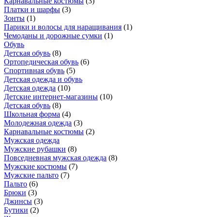
Карнавальные костюмы
(
3
)
Платки и шарфы
(
3
)
Зонты
(
1
)
Парики и волосы для наращивания
(
1
)
Чемоданы и дорожные сумки
(
1
)
Обувь
Детская обувь
(
8
)
Ортопедическая обувь
(
6
)
Спортивная обувь
(
5
)
Детская одежда и обувь
Детская одежда
(
10
)
Детские интернет-магазины
(
10
)
Детская обувь
(
8
)
Школьная форма
(
4
)
Молодежная одежда
(
3
)
Карнавальные костюмы
(
2
)
Мужская одежда
Мужские рубашки
(
8
)
Повседневная мужская одежда
(
8
)
Мужские костюмы
(
7
)
Мужские пальто
(
7
)
Пальто
(
6
)
Брюки
(
3
)
Джинсы
(
3
)
Бутики
(
2
)