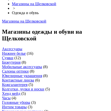
Магазины на Щелковской
>
Одежда и обувь
Магазины на Щелковской
Магазины одежды и обуви на
Щелковской
Аксессуары
Нижнее белье
(
16
)
Сумки
(
12
)
Бижутерия
(
8
)
Мобильные аксессуары
(
8
)
Салоны оптики
(
8
)
Ювелирные украшения
(
8
)
Контактные линзы
(
6
)
Кожгалантерея
(
5
)
Колготки, чулки и носки
(
5
)
Хенд мейд
(
5
)
Часы
(
4
)
Головные уборы
(
3
)
Интим товары
(
3
)