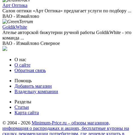
Арт Оптика
Салон оптики «Арт Оптика» предлагает услуги по подбору ...
ВАО - Измайлово
GoldikWhite
Ателье авторской бижутерии ручной работы GoldikWhite - это
команда ...
ВАО - Измайлово Северное
О нас
О сайте
Обратная связь
Помощь
Добавить магазин
Владельцу компании
Разделы
Статьи
Карта сайта
© 2004 - 2026
Minimum-Price.ru – обзоры магазинов,
информация о распродажах и акциях, бесплатные купоны на
скидку, рекомендации потребителям, где дешевле купить в