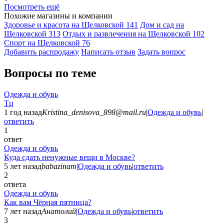
Посмотреть ещё
Похожие магазины и компании
Здоровье и красота на Щелковской
141
Дом и сад на
Щелковской
313
Отдых и развлечения на Щелковской
102
Спорт на Щелковской
76
Добавить раcпродажу
Написать отзыв
Задать вопрос
Вопросы по теме
Одежда и обувь
Тц
1 год назад
Kristina_denisova_898@mail.ru
|
Одежда и обувь
|
ответить
1
ответ
Одежда и обувь
Куда сдать ненужные вещи в Москве?
5 лет назад
babazinam
|
Одежда и обувь
|
ответить
2
ответа
Одежда и обувь
Как вам Чёрная пятница?
7 лет назад
Анатолий
|
Одежда и обувь
|
ответить
3