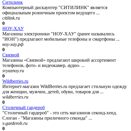
Ситилинк
Компьютерный дискаунтер "СИТИЛИНК" является
официальным розничным проектом ведущего ...
citilink.ru
0
НОУ-ХАУ
Магазины электроники "НОУ-ХАУ" (ранее назывались
"ИОН") предлагают мобильные телефоны и смартфоны ...
ноу-хау.рф
0
Связной
Магазины «Связной» предлагают широкий ассортимент
телефонов, фото- и видеокамер, аудио- ...
svyaznoy.ru
0
Wildberries.ru
Интернет-магазин WildBerries.ru предлагает стильную одежду
для женщин, мужчин, детей, обуви, товаров для ...
wildberries.ru
0
Столичный гардероб
"Столичный гардероб" - это сеть магазинов секонд-хенд.
Слоган - "Магазины приличного секонда" ...
s-garderob.ru
0