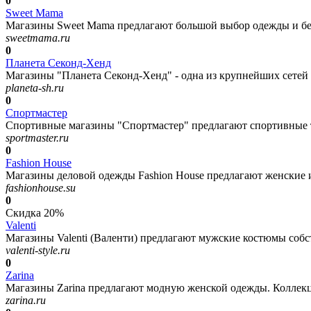
0
Sweet Mama
Магазины Sweet Mama предлагают большой выбор одежды и бел
sweetmama.ru
0
Планета Секонд-Хенд
Магазины "Планета Секонд-Хенд" - одна из крупнейших сетей м
planeta-sh.ru
0
Спортмастер
Спортивные магазины "Спортмастер" предлагают спортивные т
sportmaster.ru
0
Fashion House
Магазины деловой одежды Fashion House предлагают женские и
fashionhouse.su
0
Скидка
20%
Valenti
Магазины Valenti (Валенти) предлагают мужские костюмы собст
valenti-style.ru
0
Zarina
Магазины Zarina предлагают модную женской одежды. Коллекции
zarina.ru