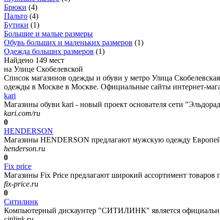
Брюки
(
4
)
Пальто
(
4
)
Бутики
(
1
)
Большие и малые размеры
Обувь больших и маленьких размеров
(
1
)
Одежда больших размеров
(
1
)
Найдено 149 мест
на Улице Скобелевской
Список магазинов одежды и обуви у метро Улица Скобелевская
одежды в Москве в Москве. Официальные сайты интернет-магази
kari
Магазины обуви kari - новый проект основателя сети "Эльдорад
kari.com/ru
0
HENDERSON
Магазины HENDERSON предлагают мужскую одежду Европейског
henderson.ru
0
Fix price
Магазины Fix Price предлагают широкий ассортимент товаров п
fix-price.ru
0
Ситилинк
Компьютерный дискаунтер "СИТИЛИНК" является официальным
citilink.ru