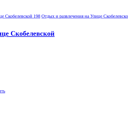
ице Скобелевской
198
Отдых и развлечения на Улице Скобелевск
ице Скобелевской
ить