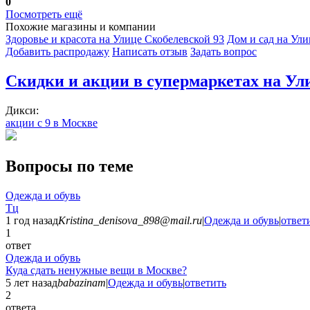
0
Посмотреть ещё
Похожие магазины и компании
Здоровье и красота на Улице Скобелевской
93
Дом и сад на Ул
Добавить раcпродажу
Написать отзыв
Задать вопрос
Скидки и акции в супермаркетах на Ул
Дикси:
акции с 9 в Москве
Вопросы по теме
Одежда и обувь
Тц
1 год назад
Kristina_denisova_898@mail.ru
|
Одежда и обувь
|
ответ
1
ответ
Одежда и обувь
Куда сдать ненужные вещи в Москве?
5 лет назад
babazinam
|
Одежда и обувь
|
ответить
2
ответа