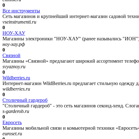
0
Все инструменты
Сеть магазинов и крупнейший интернет-магазин садовой техник
vseinstrumenti.ru
0
НОУ-ХАУ
Магазины электроники "НОУ-ХАУ" (ранее назывались "ИОН") 
ноу-хау.рф
0
Связной
Магазины «Связной» предлагают широкий ассортимент телефонов
svyaznoy.ru
0
Wildberries.ru
Интернет-магазин WildBerries.ru предлагает стильную одежду дл
wildberries.ru
0
Столичный гардероб
"Столичный гардероб" - это сеть магазинов секонд-хенд. Слога
s-garderob.ru
0
Евросеть
Магазины мобильной связи и комьютерной техники «Евросеть»
euroset.ru