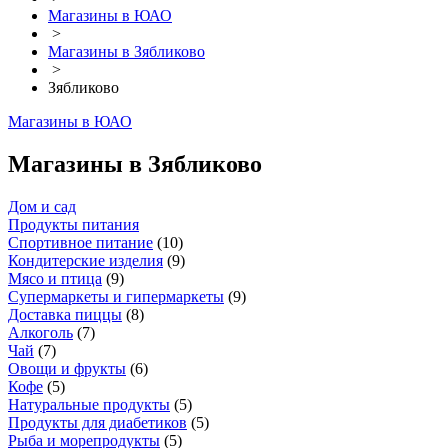
Магазины в ЮАО
>
Магазины в Зябликово
>
Зябликово
Магазины в ЮАО
Магазины в Зябликово
Дом и сад
Продукты питания
Спортивное питание
(
10
)
Кондитерские изделия
(
9
)
Мясо и птица
(
9
)
Супермаркеты и гипермаркеты
(
9
)
Доставка пиццы
(
8
)
Алкоголь
(
7
)
Чай
(
7
)
Овощи и фрукты
(
6
)
Кофе
(
5
)
Натуральные продукты
(
5
)
Продукты для диабетиков
(
5
)
Рыба и морепродукты
(
5
)