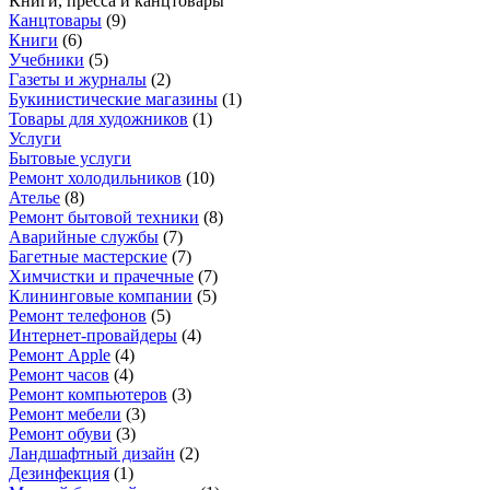
Книги, пресса и канцтовары
Канцтовары
(
9
)
Книги
(
6
)
Учебники
(
5
)
Газеты и журналы
(
2
)
Букинистические магазины
(
1
)
Товары для художников
(
1
)
Услуги
Бытовые услуги
Ремонт холодильников
(
10
)
Ателье
(
8
)
Ремонт бытовой техники
(
8
)
Аварийные службы
(
7
)
Багетные мастерские
(
7
)
Химчистки и прачечные
(
7
)
Клининговые компании
(
5
)
Ремонт телефонов
(
5
)
Интернет-провайдеры
(
4
)
Ремонт Apple
(
4
)
Ремонт часов
(
4
)
Ремонт компьютеров
(
3
)
Ремонт мебели
(
3
)
Ремонт обуви
(
3
)
Ландшафтный дизайн
(
2
)
Дезинфекция
(
1
)