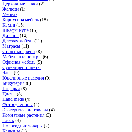
Церковные лавки
(
2
)
Жалюзи
(
1
)
Мебель
Корпусная мебель
(
18
)
Кухни
(
15
)
Шкафы-купе
(
15
)
Диваны
(
14
)
Детская мебель
(
11
)
Матрасы
(
11
)
Стальные двери
(
8
)
Мебельные центры
(
6
)
Офисная мебель
(
5
)
Сувениры и цветы
Часы
(
9
)
Ювелирные изделия
(
9
)
Бижутерия
(
8
)
Подарки
(
8
)
Цветы
(
8
)
Hand made
(
4
)
Фотосувениры
(
4
)
Эзотерические товары
(
4
)
Комнатные растения
(
3
)
Табак
(
3
)
Новогодние товары
(
2
)
Кальяны
(
1
)