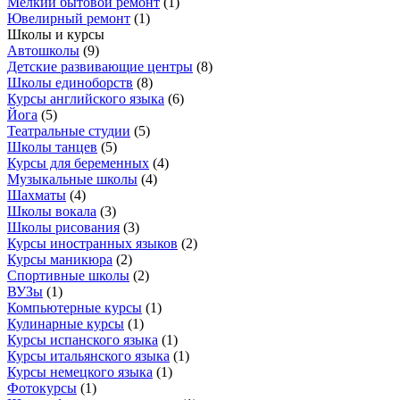
Мелкий бытовой ремонт
(
1
)
Ювелирный ремонт
(
1
)
Школы и курсы
Автошколы
(
9
)
Детские развивающие центры
(
8
)
Школы единоборств
(
8
)
Курсы английского языка
(
6
)
Йога
(
5
)
Театральные студии
(
5
)
Школы танцев
(
5
)
Курсы для беременных
(
4
)
Музыкальные школы
(
4
)
Шахматы
(
4
)
Школы вокала
(
3
)
Школы рисования
(
3
)
Курсы иностранных языков
(
2
)
Курсы маникюра
(
2
)
Спортивные школы
(
2
)
ВУЗы
(
1
)
Компьютерные курсы
(
1
)
Кулинарные курсы
(
1
)
Курсы испанского языка
(
1
)
Курсы итальянского языка
(
1
)
Курсы немецкого языка
(
1
)
Фотокурсы
(
1
)