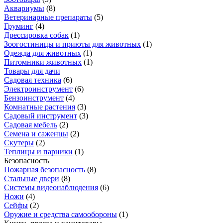
Аквариумы
(
8
)
Ветеринарные препараты
(
5
)
Груминг
(
4
)
Дрессировка собак
(
1
)
Зоогостиницы и приюты для животных
(
1
)
Одежда для животных
(
1
)
Питомники животных
(
1
)
Товары для дачи
Садовая техника
(
6
)
Электроинструмент
(
6
)
Бензоинструмент
(
4
)
Комнатные растения
(
3
)
Садовый инструмент
(
3
)
Садовая мебель
(
2
)
Семена и саженцы
(
2
)
Скутеры
(
2
)
Теплицы и парники
(
1
)
Безопасность
Пожарная безопасность
(
8
)
Стальные двери
(
8
)
Системы видеонаблюдения
(
6
)
Ножи
(
4
)
Сейфы
(
2
)
Оружие и средства самообороны
(
1
)