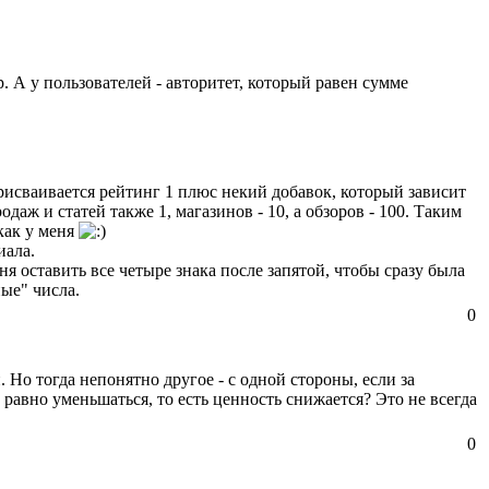
. А у пользователей - авторитет, который равен сумме
исваивается рейтинг 1 плюс некий добавок, который зависит
аж и статей также 1, магазинов - 10, а обзоров - 100. Таким
как у меня
иала.
я оставить все четыре знака после запятой, чтобы сразу была
ые" числа.
0
 Но тогда непонятно другое - с одной стороны, если за
ё равно уменьшаться, то есть ценность снижается? Это не всегда
0