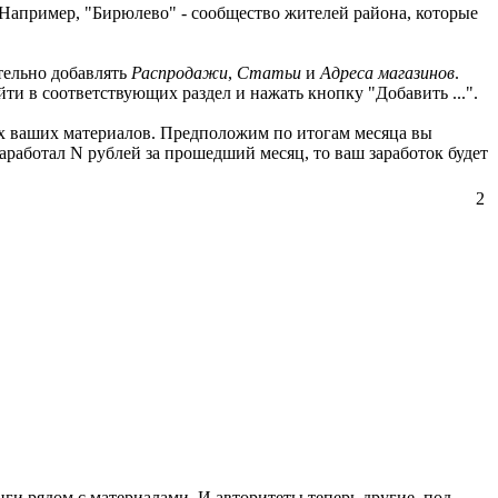
 Например, "Бирюлево" - сообщество жителей района, которые
тельно добавлять
Распродажи
,
Статьи
и
Адреса магазинов
.
йти в соответствующих раздел и нажать кнопку "Добавить ...".
сех ваших материалов. Предположим по итогам месяца вы
 заработал N рублей за прошедший месяц, то ваш заработок будет
2
ги рядом с материалами. И авторитеты теперь другие, под