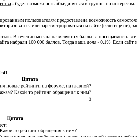
ества
- будет возможность объединяться в группы по интересам.
рированным пользователям предоставлена возможность самостоя
торизоваться или зарегистрироваться на сайте (если еще не), за
отков. В течении месяца начисляются баллы за посещаемость в
сайта набрали 100 000 баллов. Тогда ваша доля - 0,1%. Если сайт
9:41
Цитата
тил новые рейтинги на форуме, на главной?
дажам? Какой-то рейтинг обращения к ним?
0
Цитата
ет:
Какой-то рейтинг обращения к ним?
права внизу под сообщениями число, на главной указаны рейтин