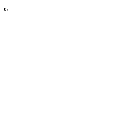
 —
0
)