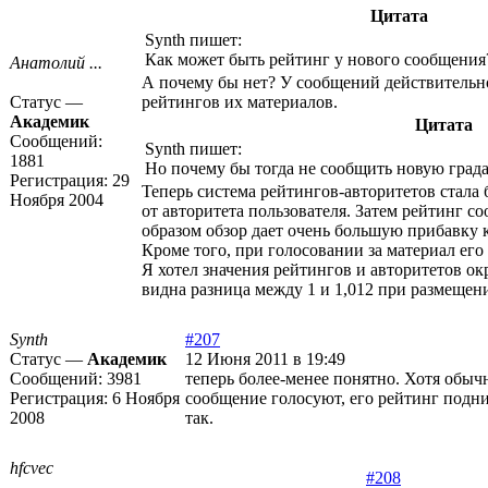
Цитата
Synth пишет:
Как может быть рейтинг у нового сообщения
Анатолий ...
А почему бы нет? У сообщений действительно е
Статус —
рейтингов их материалов.
Академик
Цитата
Сообщений:
Synth пишет:
1881
Но почему бы тогда не сообщить новую градац
Регистрация:
29
Теперь система рейтингов-авторитетов стала
Ноября 2004
от авторитета пользователя. Затем рейтинг со
образом обзор дает очень большую прибавку 
Кроме того, при голосовании за материал его
Я хотел значения рейтингов и авторитетов ок
видна разница между 1 и 1,012 при размещен
Synth
#207
Статус —
Академик
12 Июня 2011 в 19:49
Сообщений:
3981
теперь более-менее понятно. Хотя обычн
Регистрация:
6 Ноября
сообщение голосуют, его рейтинг подним
2008
так.
hfcvec
#208