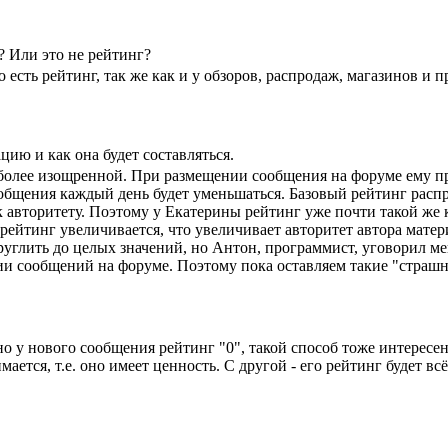
? Или это не рейтинг?
сть рейтинг, так же как и у обзоров, распродаж, магазинов и пр
ию и как она будет составляться.
 более изощренной. При размещении сообщения на форуме ему пр
общения каждый день будет уменьшаться. Базовый рейтинг распрод
к авторитету. Поэтому у Екатерины рейтинг уже почти такой же 
 рейтинг увеличивается, что увеличивает авторитет автора матер
руглить до целых значений, но Антон, программист, уговорил мен
ии сообщений на форуме. Поэтому пока оставляем такие "страшн
о у нового сообщения рейтинг "0", такой способ тоже интересен.
ается, т.е. оно имеет ценность. С другой - его рейтинг будет вс