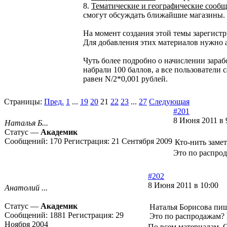
8.
Тематические и географические сообщ
смогут обсуждать ближайшие магазины.
На момент создания этой темы зарегист
Для добавления этих материалов нужно ав
Чуть более подробно о начислении зараб
набрали 100 баллов, а все пользователи 
равен N/2*0,001 рублей.
Страницы:
Пред.
1
...
19
20
21
22
23
...
27
Следующая
#201
8 Июня 2011 в 
Наталья Б...
Статус —
Академик
Сообщений:
170
Регистрация:
21 Сентября 2009
Кто-нить заме
Это по распро
#202
8 Июня 2011 в 10:00
Анатолий ...
Статус —
Академик
Наталья Борисова пиш
Сообщений:
1881
Регистрация:
29
Это по распродажам? 
Ноября 2004
По всем материалам. С