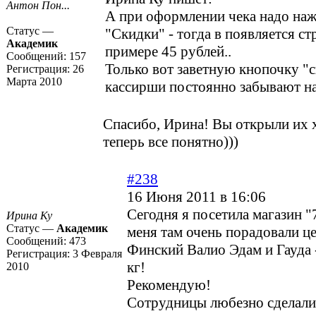
Антон Пон...
А при оформлении чека надо наж
Статус —
"Скидки" - тогда в появляется стр
Академик
примере 45 рублей..
Сообщений:
157
Только вот заветную кнопочку "
Регистрация:
26
Марта 2010
кассирши постоянно забывают н
Спасибо, Ирина! Вы открыли их 
теперь все понятно)))
#238
16 Июня 2011 в 16:06
Cегодня я посетила магазин "
Ирина Ку
Статус —
Академик
меня там очень порадовали ц
Сообщений:
473
Финский Валио Эдам и Гауда -
Регистрация:
3 Февраля
кг!
2010
Рекомендую!
Сотрудницы любезно сделали