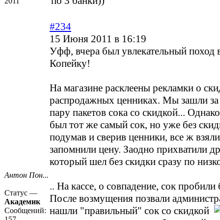
по 3 банки))
2011
#234
15 Июня 2011 в 16:19
Уфф, вчера был увлекательный поход 
Копейку!
На магазине расклеены рекламки о ск
распродажных ценниках. Мы зашли за 
пару пакетов сока со скидкой... Однак
был тот же самый сок, но уже без ски
подумав и сверив ценники, все ж взяли
запомнили цену. Заодно прихватили др
который шел без скидки сразу по низко
Антон Пон...
.. На кассе, о совпадение, сок пробили
Статус —
После возмущения позвали администр
Академик
нашли "правильный" сок со скидкой
Сообщений:
157