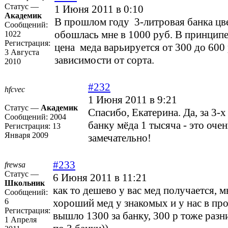
Статус —
1 Июня 2011 в 0:10
Академик
В прошлом году 3-литровая банка цв
Сообщений:
обошлась мне в 1000 руб. В принципе 
1022
Регистрация:
цена меда варьируется от 300 до 600 
3 Августа
зависимости от сорта.
2010
#232
hfcvec
1 Июня 2011 в 9:21
Статус —
Академик
Спасибо, Екатерина. Да, за 3-
Сообщений:
2004
банку мёда 1 тысяча - это оче
Регистрация:
13
Января 2009
замечательно!
#233
frewsa
Статус —
6 Июня 2011 в 11:21
Школьник
как то дешево у вас мед получается, м
Сообщений:
6
хороший мед у знакомых и у нас в пр
Регистрация:
вышло 1300 за банку, 300 р тоже разни
1 Апреля