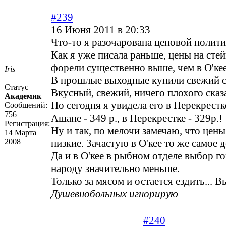
#239
16 Июня 2011 в 20:33
Что-то я разочарована ценовой полит
Как я уже писала раньше, цены на стей
форели существенно выше, чем в О'кее
Iris
В прошлые выходные купили свежий с
Статус —
Вкусный, свежий, ничего плохого сказ
Академик
Но сегодня я увидела его в Перекре
Сообщений:
756
Ашане - 349 р., в Перекрестке - 329р.!
Регистрация:
Ну и так, по мелочи замечаю, что цены
14 Марта
2008
низкие. Зачастую в О'кее то же самое 
Да и в О'кее в рыбном отделе выбор г
народу значительно меньше.
Только за мясом и остается ездить... 
Душевнобольных игнорирую
#240