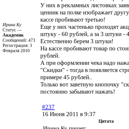
У них в рекламных листовках заяв
ценник на полке изображает другу
кассе пробивают третью!
Ирина Ку
Еще у них частенько проходят акц
Статус —
штуку - 60 рублей, а за 3 штуки - 
Академик
Сообщений:
473
Естественно берем 3 штуки!
Регистрация:
3
На кассе пробивают товар по сто
Февраля 2010
рублей.
А при оформлении чека надо нажа
"Скидки" - тогда в появляется стро
примере 45 рублей..
Только вот заветную кнопочку "с
постоянно забывают нажать!
#237
16 Июня 2011 в 9:37
Цитата
Ирина Ку пишет: