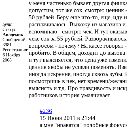
у меня частенько бывает другая фишка 
допустим, тот же сок, смотрю ценник -
50 рублей. Беру еще что-то, еще, иду н
расплачиваюсь. Выхожу из магазина и 
Synth
Статус —
вспоминаю - смотрю чек. И тут оказыва
Академик
чеке сок за 55 рублей. Разворачиваюсь,
Сообщений:
3981
вопросом - почему? На кассе говорят - 
Регистрация:
пробито. В общем, доходит до вызова
6 Ноября
и тут выясняется, что цена уже измени
2008
ценник якобы не успели поменять. Из
иногда искренне, иногда сквозь зубы. 
посмотришь в чек, нет времени/желан
выяснять и т.д. Про правдивость и ис
работников история умалчивает.
#236
15 Июня 2011 в 21:44
а мне "нравятся" подобные фоку