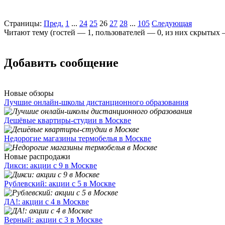
Страницы:
Пред.
1
...
24
25
26
27
28
...
105
Следующая
Читают тему (гостей —
1
, пользователей —
0
, из них скрытых
Добавить сообщение
Новые обзоры
Лучшие онлайн-школы дистанционного образования
Дешёвые квартиры-студии в Москве
Недорогие магазины термобелья в Москве
Новые распродажи
Дикси: акции с 9 в Москве
Рублевский: акции с 5 в Москве
ДА!: акции с 4 в Москве
Верный: акции с 3 в Москве