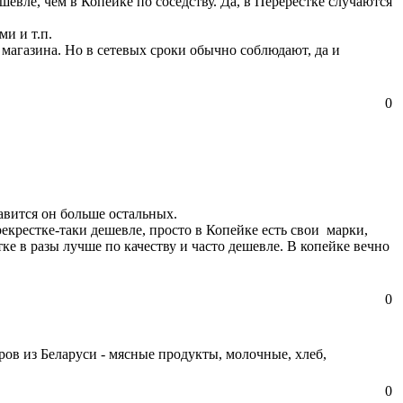
шевле, чем в Копейке по соседству. Да, в Перерёстке случаются
и и т.п.
 магазина. Но в сетевых сроки обычно соблюдают, да и
0
авится он больше остальных.
рекрестке-таки дешевле, просто в Копейке есть свои марки,
ке в разы лучше по качеству и часто дешевле. В копейке вечно
0
ров из Беларуси - мясные продукты, молочные, хлеб,
0