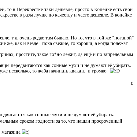
ей, то в Перекрестке-таки дешевле, просто в Копейке есть свои
екрестке в разы лучше по качеству и часто дешевле. В копейке
вле, т.к. очень редко там бываю. Но то, что в той же "поганой"
же, как и везде - пока свежие, то хороши, а когда полежат -
тринах, простите, такое го*но лежит, да ещё и по запредельным
давцы передвигаются как сонные мухи и не думают её убирать.
 уже несколько, то жаба начинать квакать, и громко.
0
редвигаются как сонные мухи и не думают её убирать.
ормальным сроком годности за то, что нашли просроченный
о магазина