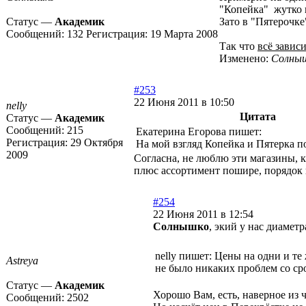
"Копейка" жутко н
Статус —
Академик
Зато в "Пятерочке
Сообщений:
132
Регистрация:
19 Марта 2008
Так что
всё завис
Изменено:
Солны
#253
22 Июня 2011 в 10:50
nelly
Цитата
Статус —
Академик
Сообщений:
215
Екатерина Егорова пишет:
Регистрация:
29 Октября
На мой взгляд Копейка и Пятерка 
2009
Согласна, не люблю эти магазины, к
плюс ассортимент пошире, порядок 
#254
22 Июня 2011 в 12:54
Солнышко
, экий у нас диаме
nelly пишет: Цены на одни и т
Astreya
не было никаких проблем со ср
Статус —
Академик
Хорошо Вам, есть, наверное из 
Сообщений:
2502