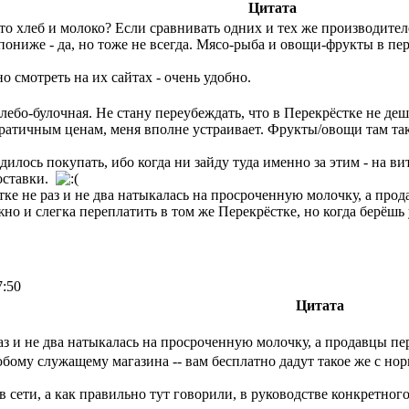
Цитата
это хлеб и молоко? Если сравнивать одних и тех же производител
ониже - да, но тоже не всегда. Мясо-рыба и овощи-фрукты в пер
о смотреть на их сайтах - очень удобно.
лебо-булочная. Не стану переубеждать, что в Перекрёстке не деше
атичным ценам, меня вполне устраивает. Фрукты/овощи там такие 
илось покупать, ибо когда ни зайду туда именно за этим - на ви
поставки.
стке не раз и не два натыкалась на просроченную молочку, а про
жно и слегка переплатить в том же Перекрёстке, но когда берёшь
7:50
Цитата
аз и не два натыкалась на просроченную молочку, а продавцы пе
любому служащему магазина -- вам бесплатно дадут такое же с н
в сети, а как правильно тут говорили, в руководстве конкретног