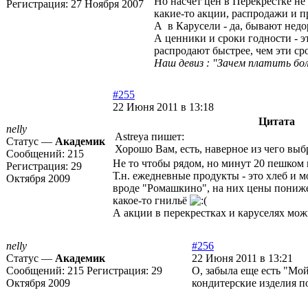
Но насчёт цен в Перекрёстке не 
Регистрация:
27 Ноября 2007
какие-то акции, распродажи и пр
А в Карусели - да, бывают нед
А ценники и сроки годности - э
распродают быстрее, чем эти ср
Наш девиз : "Зачем платить бол
#255
22 Июня 2011 в 13:18
Цитата
nelly
Astreya пишет:
Статус —
Академик
Хорошо Вам, есть, наверное из чего выб
Сообщений:
215
Не то чтобы рядом, но минут 20 пешком 
Регистрация:
29
Т.н. ежедневные продукты - это хлеб и м
Октября 2009
вроде "Ромашкино", на них цены пониже 
какое-то гнильё
А акции в перекрестках и каруселях можн
nelly
#256
Статус —
Академик
22 Июня 2011 в 13:21
Сообщений:
215
Регистрация:
29
О, забыла еще есть "Мо
Октября 2009
кондитерские изделия п