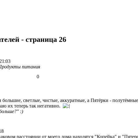
телей - страница 26
21:03
Продукты питания
0
и большие, светлые, чистые, аккуратные, а Пятёрки - полутёмны
аю их теперь так негативно.
больше?" :)
18
аковом расстоянии от моего дома находятся "Копейка" и "Пятер