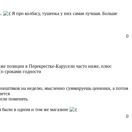
..
Я про колбасу, тушенка у них самая лучшая. Больше
0
те же позиции в Перекрестке-Карусели часто ниже, плюс
со сроками годности
ру ништяков на неделю, мысленно суммируешь ценники, а потом
ается
пели поменять.
ая были в одном и том же магазине
0