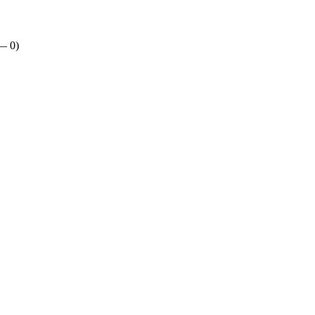
 —
0
)