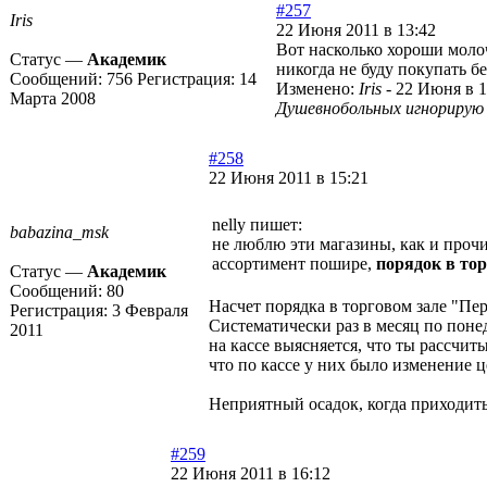
#257
Iris
22 Июня 2011 в 13:42
Вот насколько хороши моло
Статус —
Академик
никогда не буду покупать б
Сообщений:
756
Регистрация:
14
Изменено:
Iris
-
22 Июня в 1
Марта 2008
Душевнобольных игнорирую
#258
22 Июня 2011 в 15:21
nelly пишет:
babazina_msk
не люблю эти магазины, как и прочи
ассортимент пошире,
порядок в тор
Статус —
Академик
Сообщений:
80
Насчет порядка в торговом зале "Пе
Регистрация:
3 Февраля
Систематически раз в месяц по поне
2011
на кассе выясняется, что ты рассчи
что по кассе у них было изменение ц
Неприятный осадок, когда приходить
#259
22 Июня 2011 в 16:12