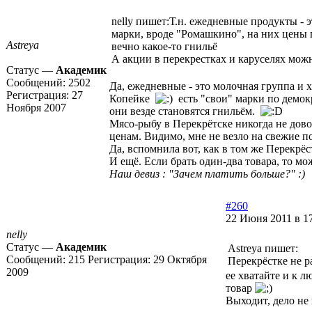
nelly пишет:Т.н. ежедневные продукты - 
марки, вроде "Ромашкино", на них цены п
Astreya
вечно какое-то гнильё
А акции в перекрестках и каруселях можн
Статус —
Академик
Сообщений:
2502
Да, ежедневные - это молочная группа и х
Регистрация:
27
Копейке
есть "свои" марки по демокр
Ноября 2007
они везде становятся гнильём.
Мясо-рыбу в Перекрётске никогда не довод
ценам. Видимо, мне не везло на свежие 
Да, вспомнила вот, как в том же Перекрё
И ещё. Если брать один-два товара, то мо
Наш девиз : "Зачем платить больше?" :)
#260
22 Июня 2011 в 1
nelly
Статус —
Академик
Astreya пишет:
Сообщений:
215
Регистрация:
29 Октября
Перекрёстке не р
2009
ее хватайте и к 
товар
Выходит, дело не 