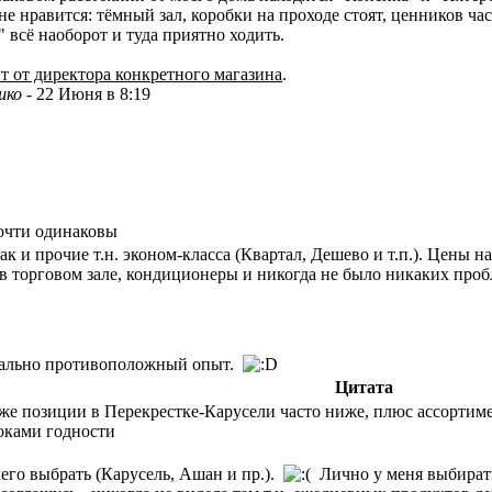
е нравится: тёмный зал, коробки на проходе стоят, ценников ча
" всё наоборот и туда приятно ходить.
ит от директора конкретного магазина
.
шко
-
22 Июня в 8:19
почти одинаковы
ак и прочие т.н. эконом-класса (Квартал, Дешево и т.п.). Цены н
в торговом зале, кондиционеры и никогда не было никаких проб
трально противоположный опыт.
Цитата
е же позиции в Перекрестке-Карусели часто ниже, плюс ассортим
оками годности
чего выбрать (Карусель, Ашан и пр.).
Лично у меня выбирать н