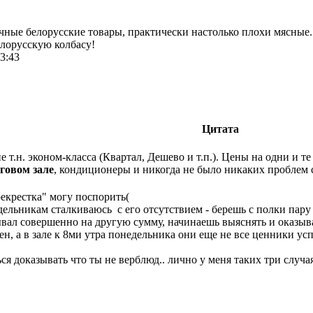
чные белорусские товары, практически настолько плохи мясные.
елорусскую колбасу!
3:43
Цитата
е т.н. эконом-класса (Квартал, Дешево и т.п.). Цены на одни и 
говом зале
, кондиционеры и никогда не было никаких проблем 
рекрестка" могу поспорить(
дельникам сталкиваюсь с его отсутствием - берешь с полки па
тывал совершенно на другую сумму, начинаешь выяснять и оказыв
ен, а в зале к 8ми утра понедельника они еще не все ценники ус
ся доказывать что ты не верблюд.. лично у меня таких три случ