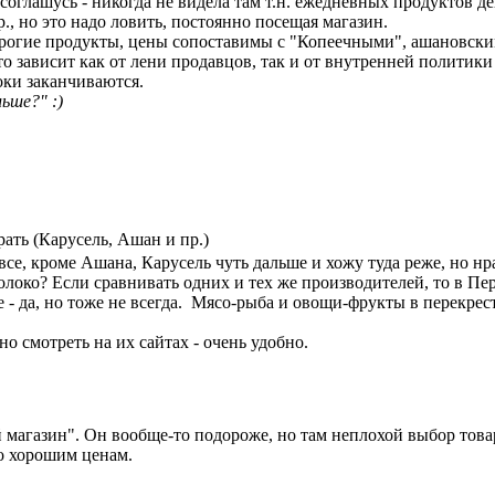
соглашусь - никогда не видела там т.н. ежедневных продуктов де
., но это надо ловить, постоянно посещая магазин.
орогие продукты, цены сопоставимы с "Копеечными", ашановским
то зависит как от лени продавцов, так и от внутренней политики
оки заканчиваются.
ьше?" :)
рать (Карусель, Ашан и пр.)
все, кроме Ашана, Карусель чуть дальше и хожу туда реже, но нр
олоко? Если сравнивать одних и тех же производителей, то в Пе
- да, но тоже не всегда. Мясо-рыба и овощи-фрукты в перекрест
о смотреть на их сайтах - очень удобно.
й магазин". Он вообще-то подороже, но там неплохой выбор това
о хорошим ценам.