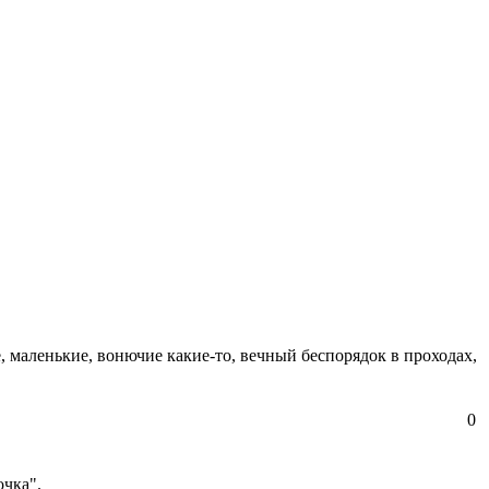
е, маленькие, вонючие какие-то, вечный беспорядок в проходах,
0
очка".