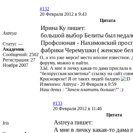
#132
20 Февраля 2012 в 9:43
Цитата
Ирина Ку пишет:
Astreya
большой выбор Белиты был недале
Профсоюная - Нахимовский просп
Статус —
Академик
фабрики Черемушки ( женское бел
Сообщений:
2502
О, а это уже мерси! место вполне известное,
Регистрация:
27
форуму, можно и найти.
Ноября 2007
З.Ы. А мне в личку какая-то дама прислала 
"белорусская косметика" ссылку на сайт сов
Красноярске
! Я от таких людей балдею
Изменено:
Astreya
-
20 Февраля в 9:59
Наш девиз : "Зачем платить больше?" :)
#133
20 Февраля 2012 в 11:46
Цитата
Astreya пишет:
Iris
А мне в личку какая-то дама 