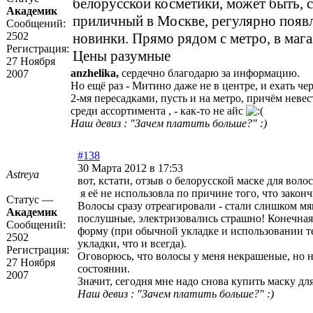
белорусской косметики, может быть, 
Академик
приличный в Москве, регулярно появ
Сообщений:
2502
новинки. Прямо рядом с метро, в маг
Регистрация:
Цены разумные
27 Ноября
anzhelika,
сердечно благодарю за информацию.
2007
Но ещё раз - Митино даже не в центре, и ехать чер
2-мя пересадками, пусть и на метро, причём невес
среди ассортимента , - как-то не айс
Наш девиз : "Зачем платить больше?" :)
#138
30 Марта 2012 в 17:53
Astreya
вот, кстати, отзыв о белорусской маске для волос,
я её не использовла по причине того, что законч
Статус —
Волосы сразу отреагировали - стали слишком м
Академик
послушные, электризовались страшно! Конечная
Сообщений:
форму (при обычной укладке и использовании те
2502
укладки, что и всегда).
Регистрация:
Оговорюсь, что волосы у меня некрашеные, но 
27 Ноября
состоянии.
2007
Значит, сегодня мне надо снова купить маску для
Наш девиз : "Зачем платить больше?" :)