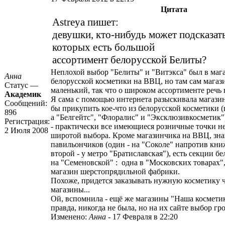
Цитата
Astreya пишет:
девушки, кто-нибудь может подсказать
которых есть большой
ассортимент белорусской Белиты?
Неплохой выбор "Белиты" и "Витэкса" был в маг
Анна
белорусской косметики на ВВЦ, но там сам магаз
Статус —
маленький, так что о широком ассортименте речь 
Академик
Я сама с помощью интернета разыскивала магази
Сообщений:
бы прикупить кое-что из белорусской косметики (
896
а "Белгейтс", "Флоралис" и "Эксклюзивкосметик"
Регистрация:
- практически все имеющиеся розничные точки н
2 Июля 2008
широтой выбора. Кроме магазинчика на ВВЦ, зна
павильончиков (один - на "Соколе" напротив кни
второй - у метро "Братиславская"), есть секции б
на "Семеновской" : одна в "Московских товарах", 
магазин шерстопрядильной фабрики.
Похоже, придется заказывать нужную косметику ч
магазины...
Ой, вспомнила - ещё же магазины "Наша косметика
правда, никогда не была, но на их сайте выбор г
Изменено:
Анна
-
17 Февраля в 22:20