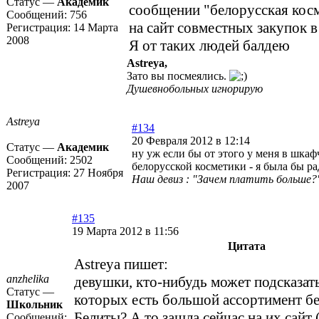
Статус —
Академик
сообщении "белорусская кос
Сообщений:
756
на сайт совместных закупок в
Регистрация:
14 Марта
2008
Я от таких людей балдею
Astreya,
Зато вы посмеялись.
Душевнобольных игнорирую
Astreya
#134
20 Февраля 2012 в 12:14
Статус —
Академик
ну уж если бы от этого у меня в шка
Сообщений:
2502
белорусской косметики - я была бы р
Регистрация:
27 Ноября
Наш девиз : "Зачем платить больше?"
2007
#135
19 Марта 2012 в 11:56
Цитата
Astreya пишет:
anzhelika
девушки, кто-нибудь может подсказать
Статус —
которых есть большой ассортимент б
Школьник
Белиты? А то зашла сейчас на их сайт
Сообщений: