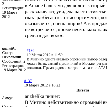
2
в Ашане бальзама для волос. который
Регистрация:
расхваливают, увидела на его этикетке 
19 Марта
2012
глаза разбегаются от ассортимента, к
оказывается, очень широк! А в прода
не встречается, кроме нескольких на
средств для волос.
anzhelika
#136
Статус —
19 Марта 2012 в 11:59
Школьник
В Митино действительно огромный выбор белор
Сообщений:
2
может быть, самый приличный в Москве, регул
Регистрация:
новинки. Прямо рядом с метро, в магазине АТ
19 Марта 2012
#137
19 Марта 2012 в 16:22
Цитата
anzhelika пишет:
Astreya
В Митино действительно огромный в
Статус —