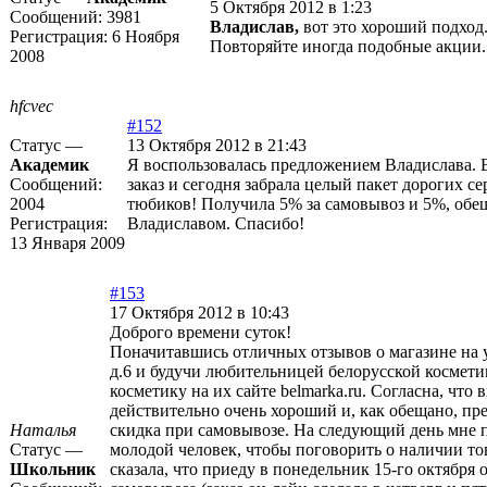
5 Октября 2012 в 1:23
Сообщений:
3981
Владислав,
вот это хороший подход.
Регистрация:
6 Ноября
Повторяйте иногда подобные акции
2008
hfcvec
#152
Статус —
13 Октября 2012 в 21:43
Академик
Я воспользовалась предложением Владислава. 
Сообщений:
заказ и сегодня забрала целый пакет дорогих с
2004
тюбиков! Получила 5% за самовывоз и 5%, об
Регистрация:
Владиславом. Спасибо!
13 Января 2009
#153
17 Октября 2012 в 10:43
Доброго времени суток!
Поначитавшись отличных отзывов о магазине на 
д.6 и будучи любительницей белорусской косметик
косметику на их сайте belmarka.ru. Согласна, что 
действительно очень хороший и, как обещано, пр
Наталья
скидка при самовывозе. На следующий день мне 
Статус —
молодой человек, чтобы поговорить о наличии тов
Школьник
сказала, что приеду в понедельник 15-го октября 