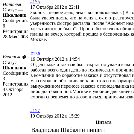
#155
Наталья
17 Октября 2012 в 22:41
Статус —
Звонок - первое дело, чем я воспользовалась ) В т
Школьник
была уверенность, что на меня кто-то отреагирует
Сообщений:
уверенность быстро растаяла после "Абонент нед
6
здесь никого не было". Просто было очень обидно
Регистрация:
планы на вечер, который прошел в бесполезных к
28 Мая 2008
Москве.
#156
Владисла�...
19 Октября 2012 в 14:54
Статус —
Отдел выдачи заказов был закрыт по уважительно
Школьник
работал всего один день по техническим причинам
Сообщений:
в компании по обработке заказов и отсутствовал
3
максимально обзванивали клиентов и информиро
Регистрация:
вынужденном переносе заказов с понедельника н
4 Октября
либо доставкой по г.Москве в удобное для клиенто
2012
смогли своевременно дозвониться, приносим изв
#157
19 Октября 2012 в 15:29
Цитата
Владислав Шабалин пишет: