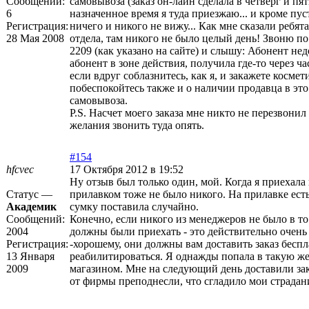
Сообщений:
самовывоза (заказ он-лайн сделала в четверг и пя
6
назначенное время я туда приезжаю... и кроме п
Регистрация:
ничего и никого не вижу... Как мне сказали ребята
28 Мая 2008
отдела, там никого не было целый день! Звоню по
2209 (как указано на сайте) и слышу: Абонент нед
абонент в зоне действия, получила где-то через час
если вдруг соблазнитесь, как я, и закажете космет
побеспокойтесь также и о наличии продавца в это
самовывоза.
P.S. Насчет моего заказа мне никто не перезвонил
желания звонить туда опять.
#154
hfcvec
17 Октября 2012 в 19:52
Ну отзыв был только один, мой. Когда я приехала 
Статус —
прилавком тоже не было никого. На прилавке есть
Академик
сумку поставила случайно.
Сообщений:
Конечно, если никого из менеджеров не было в то
2004
должны были приехать - это действительно очень
Регистрация:
-хорошему, они должны вам доставить заказ беспл
13 Января
реабилитироваться. Я однажды попала в такую ж
2009
магазином. Мне на следующий день доставили зак
от фирмы преподнесли, что сгладило мои страдан