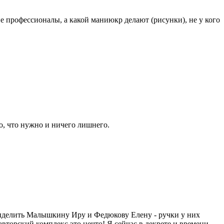
е профессионалы, а какой маниюкр делают (рисунки), не у кого
 то, что нужно и ничего лишнего.
 выделить Малышкину Иру и Федюкову Елену - ручки у них
авторский комплекс это нечто! Я сейчас в декрете и времени