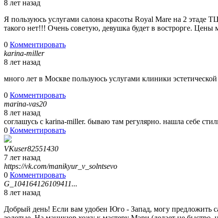
8 лет назад
Я пользуюсь услугами салона
красоты Royal Mare на 2 этаде Т
такого нет!!! Очень советую, девушка будет в вострорге. Цены 
0
Комментировать
karina-miller
8 лет назад
много лет в Москве пользуюсь услугами клиники эстетической
0
Комментировать
marina-vas20
8 лет назад
соглашусь с karina-miller. бываю там регулярно. нашла себе стил
0
Комментировать
VKuser82551430
7 лет назад
https://vk.com/manikyur_v_solntsevo
0
Комментировать
G_104164126109411...
8 лет назад
Добрый день! Если вам удобен Юго - Запад, могу предложить 
золотые. На маникюр хожу к мастеру Мэри (делает не быстро, н