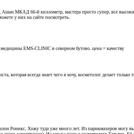
Ц Ашан МКАД 66-й киллометр, мастера просто супер, все высоки
можете у них на сайте посмотреть.
 медицины EMS-CLINIC в северном бутово. цена = качеству
иста, которая всегда знает чего я хочу, косметолог делает только
салон Роникс. Хожу туда уже много лет. Из парикмахеров могу
о очень качественно). На уходы хожу к косметологу Татьяне. Её 