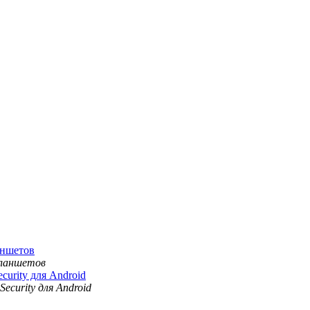
аншетов
curity для Android