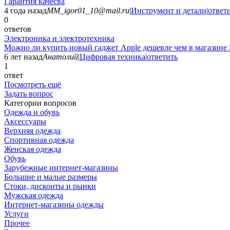
Гарантия качесва
4 года назад
MM_igor01_10@mail.ru
|
Инструмент и детали
|
ответ
0
ответов
Электроника и электротехника
Можно ли купить новый гаджет Apple дешевле чем в магазине 
6 лет назад
Анатолий
|
Цифровая техника
|
ответить
1
ответ
Посмотреть ещё
Задать вопрос
Категории вопросов
Одежда и обувь
Аксессуары
Верхняя одежда
Спортивная одежда
Женская одежда
Обувь
Зарубежные интернет-магазины
Большие и малые размеры
Стоки, дисконты и рынки
Мужская одежда
Интернет-магазины одежды
Услуги
Прочее