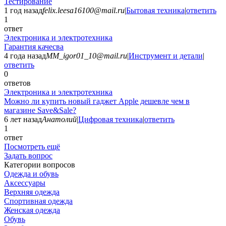
Тестирование
1 год назад
felix.leesa16100@mail.ru
|
Бытовая техника
|
ответить
1
ответ
Электроника и электротехника
Гарантия качесва
4 года назад
MM_igor01_10@mail.ru
|
Инструмент и детали
|
ответить
0
ответов
Электроника и электротехника
Можно ли купить новый гаджет Apple дешевле чем в
магазине Save&Sale?
6 лет назад
Анатолий
|
Цифровая техника
|
ответить
1
ответ
Посмотреть ещё
Задать вопрос
Категории вопросов
Одежда и обувь
Аксессуары
Верхняя одежда
Спортивная одежда
Женская одежда
Обувь