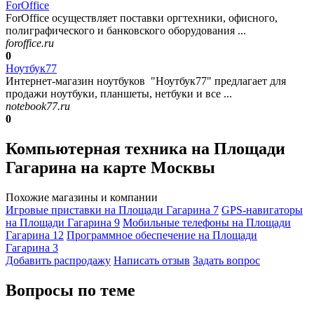
ForOffice
ForOffice осуществляет поставки оргтехники, офисного,
полиграфического и банковского оборудования ...
foroffice.ru
0
Ноутбук77
Интернет-магазин ноутбуков "Ноутбук77" предлагает для
продажи ноутбуки, планшеты, нетбуки и все ...
notebook77.ru
0
Компьютерная техника на Площади
Гагарина на карте Москвы
Похожие магазины и компании
Игровые приставки на Площади Гагарина
7
GPS-навигаторы
на Площади Гагарина
9
Мобильные телефоны на Площади
Гагарина
12
Программное обеспечение на Площади
Гагарина
3
Добавить раcпродажу
Написать отзыв
Задать вопрос
Вопросы по теме