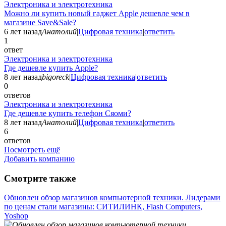
Электроника и электротехника
Можно ли купить новый гаджет Apple дешевле чем в
магазине Save&Sale?
6 лет назад
Анатолий
|
Цифровая техника
|
ответить
1
ответ
Электроника и электротехника
Где дешевле купить Apple?
8 лет назад
bigoreck
|
Цифровая техника
|
ответить
0
ответов
Электроника и электротехника
Где дешевле купить телефон Сяоми?
8 лет назад
Анатолий
|
Цифровая техника
|
ответить
6
ответов
Посмотреть ещё
Добавить компанию
Смотрите также
Обновлен обзор магазинов компьютерной техники. Лидерами
по ценам стали магазины: СИТИЛИНК, Flash Computers,
Yoshop