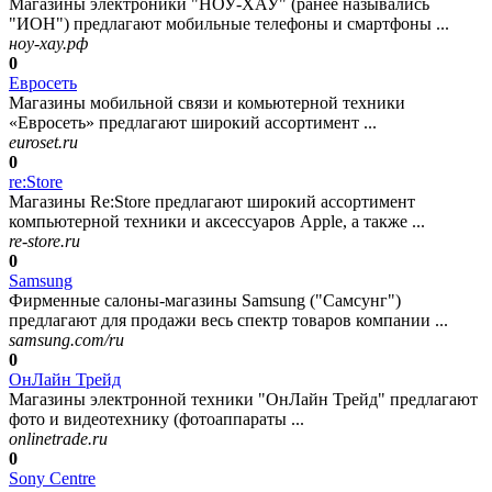
Магазины электроники "НОУ-ХАУ" (ранее назывались
"ИОН") предлагают мобильные телефоны и смартфоны ...
ноу-хау.рф
0
Евросеть
Магазины мобильной связи и комьютерной техники
«Евросеть» предлагают широкий ассортимент ...
euroset.ru
0
re:Store
Магазины Re:Store предлагают широкий ассортимент
компьютерной техники и аксессуаров Apple, а также ...
re-store.ru
0
Samsung
Фирменные салоны-магазины Samsung ("Самсунг")
предлагают для продажи весь спектр товаров компании ...
samsung.com/ru
0
ОнЛайн Трейд
Магазины электронной техники "ОнЛайн Трейд" предлагают
фото и видеотехнику (фотоаппараты ...
onlinetrade.ru
0
Sony Centre