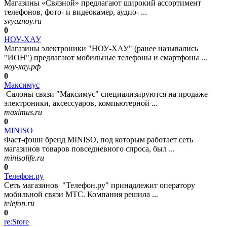
Магазины «Связной» предлагают широкий ассортимент
телефонов, фото- и видеокамер, аудио- ...
svyaznoy.ru
0
НОУ-ХАУ
Магазины электроники "НОУ-ХАУ" (ранее назывались
"ИОН") предлагают мобильные телефоны и смартфоны ...
ноу-хау.рф
0
Максимус
Салоны связи "Максимус" специализируются на продаже
электроники, аксессуаров, компьютерной ...
maximus.ru
0
MINISO
Фаст‑фэшн бренд MINISO, под которым работает сеть
магазинов товаров повседневного спроса, был ...
minisolife.ru
0
Телефон.ру
Сеть магазинов "Телефон.ру" принадлежит оператору
мобильной связи МТС. Компания решила ...
telefon.ru
0
re:Store