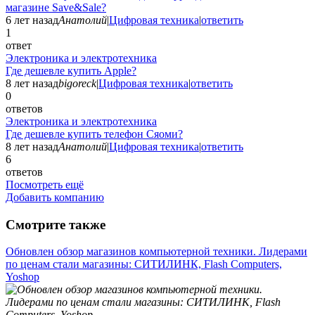
магазине Save&Sale?
6 лет назад
Анатолий
|
Цифровая техника
|
ответить
1
ответ
Электроника и электротехника
Где дешевле купить Apple?
8 лет назад
bigoreck
|
Цифровая техника
|
ответить
0
ответов
Электроника и электротехника
Где дешевле купить телефон Сяоми?
8 лет назад
Анатолий
|
Цифровая техника
|
ответить
6
ответов
Посмотреть ещё
Добавить компанию
Смотрите также
Обновлен обзор магазинов компьютерной техники. Лидерами
по ценам стали магазины: СИТИЛИНК, Flash Computers,
Yoshop