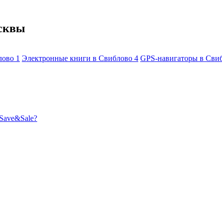
осквы
лово
1
Электронные книги в Свиблово
4
GPS-навигаторы в Сви
Save&Sale?