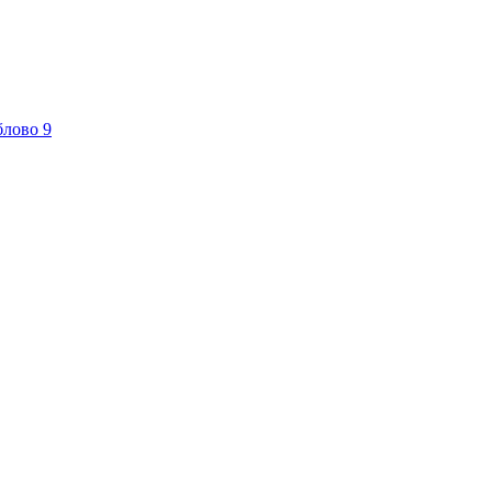
блово
9