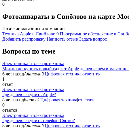
0
Фотоаппараты в Свиблово на карте М
Похожие магазины и компании
Техника Apple в Свиблово
9
Программное обеспечение в Свиб
Добавить раcпродажу
Написать отзыв
Задать вопрос
Вопросы по теме
Электроника и электротехника
Можно ли купить новый гаджет Apple дешевле чем в магазине 
6 лет назад
Анатолий
|
Цифровая техника
|
ответить
1
ответ
Электроника и электротехника
Где дешевле купить Apple?
8 лет назад
bigoreck
|
Цифровая техника
|
ответить
0
ответов
Электроника и электротехника
Где дешевле купить телефон Сяоми?
8 лет назад
Анатолий
|
Цифровая техника
|
ответить