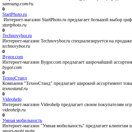
samsung.com/ru
0
StartPhoto.ru
Интернет-магазин StartPhoto.ru предлагает большой выбор цифр
startphoto.ru
0
Technovybor.ru
Интернет-магазин Technovybor.ru специализируется на продаже 
technovybor.ru
0
Bygor.com
Интернет-магазин Bygor.com предлагает широчайший ассортиме
bygor.com
0
ТехноСтанд
Компания "ТехноСтанд" предлагает широкий ассортимент товар
texnostand.ru
0
Videohelp
Интернет-магазин Videohelp предлагает своим покупателям огр
videohelp.ru
0
Умная мобильность
Интернет-магазин "Умная мобильность" предлагает клиентам ш
smart-mobi.mobi