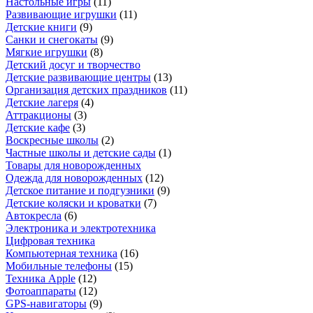
Настольные игры
(
11
)
Развивающие игрушки
(
11
)
Детские книги
(
9
)
Санки и снегокаты
(
9
)
Мягкие игрушки
(
8
)
Детский досуг и творчество
Детские развивающие центры
(
13
)
Организация детских праздников
(
11
)
Детские лагеря
(
4
)
Аттракционы
(
3
)
Детские кафе
(
3
)
Воскресные школы
(
2
)
Частные школы и детские сады
(
1
)
Товары для новорожденных
Одежда для новорожденных
(
12
)
Детское питание и подгузники
(
9
)
Детские коляски и кроватки
(
7
)
Автокресла
(
6
)
Электроника и электротехника
Цифровая техника
Компьютерная техника
(
16
)
Мобильные телефоны
(
15
)
Техника Apple
(
12
)
Фотоаппараты
(
12
)
GPS-навигаторы
(
9
)