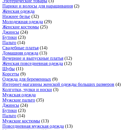
Эзотерические товары
(
3
)
Парики и волосы для наращивания
(
2
)
Женская одежда
Нижнее белье
(
32
)
Молодежная одежда
(
29
)
Женские костюмы
(
25
)
Джинсы
(
24
)
Бутики
(
23
)
Пальто
(
14
)
Свадебные платья
(
14
)
Домашняя одежда
(
13
)
Вечерние и выпускные платья
(
12
)
Женская повседневная одежда
(
12
)
Шубы
(
11
)
Корсеты
(
9
)
Одежда для беременных
(
9
)
Интернет-магазины женской одежды больших размеров
(
4
)
Колготки, чулки и носки
(
3
)
Мужская одежда
Мужские пальто
(
35
)
Джинсы
(
24
)
Бутики
(
23
)
Пальто
(
14
)
Мужские костюмы
(
13
)
Повседневная мужская одежда
(
13
)