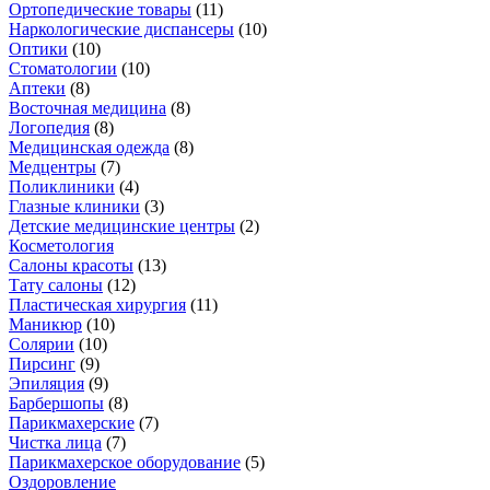
Ортопедические товары
(
11
)
Наркологические диспансеры
(
10
)
Оптики
(
10
)
Стоматологии
(
10
)
Аптеки
(
8
)
Восточная медицина
(
8
)
Логопедия
(
8
)
Медицинская одежда
(
8
)
Медцентры
(
7
)
Поликлиники
(
4
)
Глазные клиники
(
3
)
Детские медицинские центры
(
2
)
Косметология
Салоны красоты
(
13
)
Тату салоны
(
12
)
Пластическая хирургия
(
11
)
Маникюр
(
10
)
Солярии
(
10
)
Пирсинг
(
9
)
Эпиляция
(
9
)
Барбершопы
(
8
)
Парикмахерские
(
7
)
Чистка лица
(
7
)
Парикмахерское оборудование
(
5
)
Оздоровление