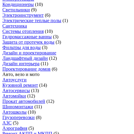
Кондиционеры
(
10
)
Светильники
(
9
)
Электроинструмент
(
6
)
Электрические теплые полы
(
1
)
Сантехника
Системы отопления
(
10
)
Гидромассажные ванны
(
3
)
Защита от протечек воды
(
3
)
Фильтры для воды
(
3
)
Дизайн и проектирование
Ландшафтный дизайн
(
12
)
Дизайн интерьера
(
11
)
Проектирование домов
(
6
)
Авто, вело и мото
Автоуслуги
Кузовной ремонт
(
14
)
Автосервисы
(
13
)
Автомойки
(
12
)
Прокат автомобилей
(
12
)
Шиномонтажи
(
11
)
Автошколы
(
10
)
Грузоперевозки
(
8
)
АЗС
(
5
)
Аэрография
(
5
)
Ремонт АКПП и МКПП
(
5
)