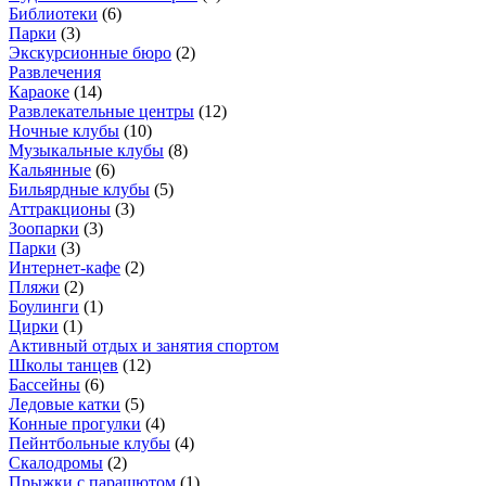
Библиотеки
(
6
)
Парки
(
3
)
Экскурсионные бюро
(
2
)
Развлечения
Караоке
(
14
)
Развлекательные центры
(
12
)
Ночные клубы
(
10
)
Музыкальные клубы
(
8
)
Кальянные
(
6
)
Бильярдные клубы
(
5
)
Аттракционы
(
3
)
Зоопарки
(
3
)
Парки
(
3
)
Интернет-кафе
(
2
)
Пляжи
(
2
)
Боулинги
(
1
)
Цирки
(
1
)
Активный отдых и занятия спортом
Школы танцев
(
12
)
Бассейны
(
6
)
Ледовые катки
(
5
)
Конные прогулки
(
4
)
Пейнтбольные клубы
(
4
)
Скалодромы
(
2
)
Прыжки с парашютом
(
1
)