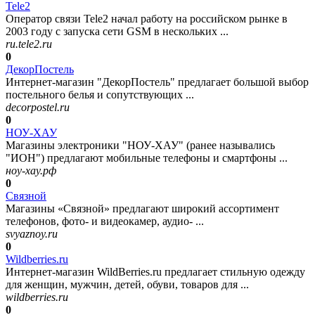
Tele2
Оператор связи Tele2 начал работу на российском рынке в
2003 году с запуска сети GSM в нескольких ...
ru.tele2.ru
0
ДекорПостель
Интернет-магазин "ДекорПостель" предлагает большой выбор
постельного белья и сопутствующих ...
decorpostel.ru
0
НОУ-ХАУ
Магазины электроники "НОУ-ХАУ" (ранее назывались
"ИОН") предлагают мобильные телефоны и смартфоны ...
ноу-хау.рф
0
Связной
Магазины «Связной» предлагают широкий ассортимент
телефонов, фото- и видеокамер, аудио- ...
svyaznoy.ru
0
Wildberries.ru
Интернет-магазин WildBerries.ru предлагает стильную одежду
для женщин, мужчин, детей, обуви, товаров для ...
wildberries.ru
0