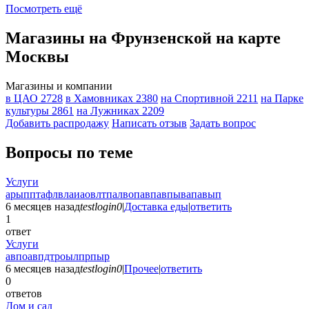
Посмотреть ещё
Магазины на Фрунзенской на карте
Москвы
Магазины и компании
в ЦАО
2728
в Хамовниках
2380
на Спортивной
2211
на Парке
культуры
2861
на Лужниках
2209
Добавить раcпродажу
Написать отзыв
Задать вопрос
Вопросы по теме
Услуги
арыпптафлвлаиаовлтпалвопавпавпывапавып
6 месяцев назад
testlogin0
|
Доставка еды
|
ответить
1
ответ
Услуги
авпоавпдтроылпрпыр
6 месяцев назад
testlogin0
|
Прочее
|
ответить
0
ответов
Дом и сад