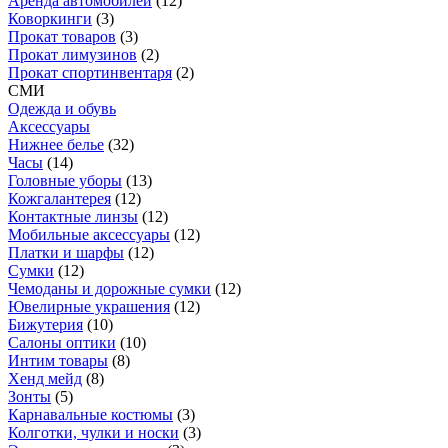
Аренда автомобилей
(
12
)
Коворкинги
(
3
)
Прокат товаров
(
3
)
Прокат лимузинов
(
2
)
Прокат спортинвентаря
(
2
)
СМИ
Одежда и обувь
Аксессуары
Нижнее белье
(
32
)
Часы
(
14
)
Головные уборы
(
13
)
Кожгалантерея
(
12
)
Контактные линзы
(
12
)
Мобильные аксессуары
(
12
)
Платки и шарфы
(
12
)
Сумки
(
12
)
Чемоданы и дорожные сумки
(
12
)
Ювелирные украшения
(
12
)
Бижутерия
(
10
)
Салоны оптики
(
10
)
Интим товары
(
8
)
Хенд мейд
(
8
)
Зонты
(
5
)
Карнавальные костюмы
(
3
)
Колготки, чулки и носки
(
3
)