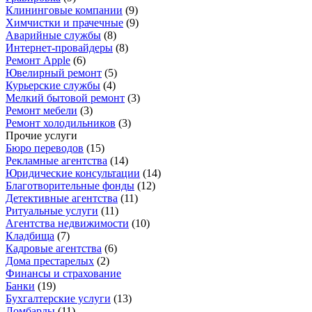
Клининговые компании
(
9
)
Химчистки и прачечные
(
9
)
Аварийные службы
(
8
)
Интернет-провайдеры
(
8
)
Ремонт Apple
(
6
)
Ювелирный ремонт
(
5
)
Курьерские службы
(
4
)
Мелкий бытовой ремонт
(
3
)
Ремонт мебели
(
3
)
Ремонт холодильников
(
3
)
Прочие услуги
Бюро переводов
(
15
)
Рекламные агентства
(
14
)
Юридические консультации
(
14
)
Благотворительные фонды
(
12
)
Детективные агентства
(
11
)
Ритуальные услуги
(
11
)
Агентства недвижимости
(
10
)
Кладбища
(
7
)
Кадровые агентства
(
6
)
Дома престарелых
(
2
)
Финансы и страхование
Банки
(
19
)
Бухгалтерские услуги
(
13
)
Ломбарды
(
11
)