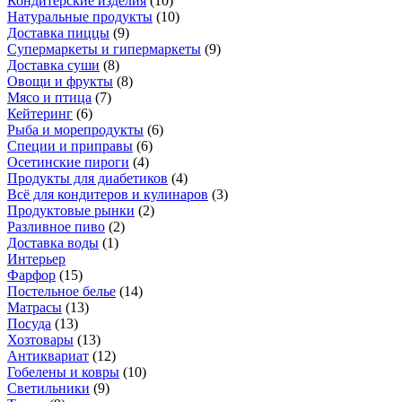
Кондитерские изделия
(
10
)
Натуральные продукты
(
10
)
Доставка пиццы
(
9
)
Супермаркеты и гипермаркеты
(
9
)
Доставка суши
(
8
)
Овощи и фрукты
(
8
)
Мясо и птица
(
7
)
Кейтеринг
(
6
)
Рыба и морепродукты
(
6
)
Специи и приправы
(
6
)
Осетинские пироги
(
4
)
Продукты для диабетиков
(
4
)
Всё для кондитеров и кулинаров
(
3
)
Продуктовые рынки
(
2
)
Разливное пиво
(
2
)
Доставка воды
(
1
)
Интерьер
Фарфор
(
15
)
Постельное белье
(
14
)
Матрасы
(
13
)
Посуда
(
13
)
Хозтовары
(
13
)
Антиквариат
(
12
)
Гобелены и ковры
(
10
)
Светильники
(
9
)