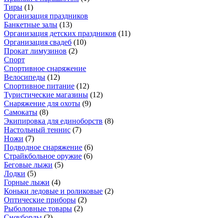
Тиры
(
1
)
Организация праздников
Банкетные залы
(
13
)
Организация детских праздников
(
11
)
Организация свадеб
(
10
)
Прокат лимузинов
(
2
)
Спорт
Спортивное снаряжение
Велосипеды
(
12
)
Спортивное питание
(
12
)
Туристические магазины
(
12
)
Снаряжение для охоты
(
9
)
Самокаты
(
8
)
Экипировка для единоборств
(
8
)
Настольный теннис
(
7
)
Ножи
(
7
)
Подводное снаряжение
(
6
)
Страйкбольное оружие
(
6
)
Беговые лыжи
(
5
)
Лодки
(
5
)
Горные лыжи
(
4
)
Коньки ледовые и роликовые
(
2
)
Оптические приборы
(
2
)
Рыболовные товары
(
2
)
Сноуборды
(
2
)