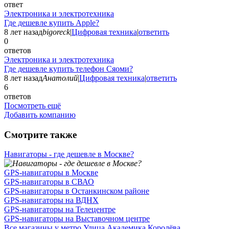
ответ
Электроника и электротехника
Где дешевле купить Apple?
8 лет назад
bigoreck
|
Цифровая техника
|
ответить
0
ответов
Электроника и электротехника
Где дешевле купить телефон Сяоми?
8 лет назад
Анатолий
|
Цифровая техника
|
ответить
6
ответов
Посмотреть ещё
Добавить компанию
Смотрите также
Навигаторы - где дешевле в Москве?
GPS-навигаторы в Москве
GPS-навигаторы в СВАО
GPS-навигаторы в Останкинском районе
GPS-навигаторы на ВДНХ
GPS-навигаторы на Телецентре
GPS-навигаторы на Выставочном центре
Все магазины у метро Улица Академика Королёва