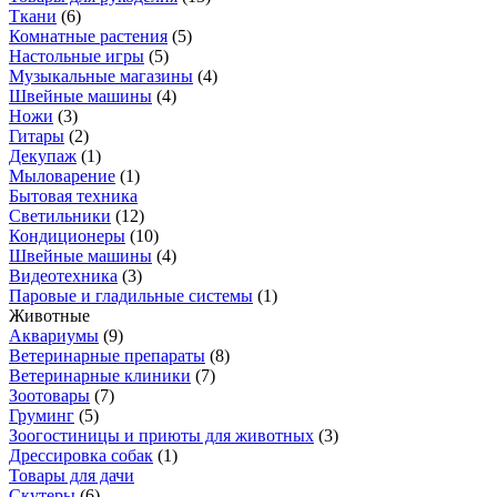
Ткани
(
6
)
Комнатные растения
(
5
)
Настольные игры
(
5
)
Музыкальные магазины
(
4
)
Швейные машины
(
4
)
Ножи
(
3
)
Гитары
(
2
)
Декупаж
(
1
)
Мыловарение
(
1
)
Бытовая техника
Светильники
(
12
)
Кондиционеры
(
10
)
Швейные машины
(
4
)
Видеотехника
(
3
)
Паровые и гладильные системы
(
1
)
Животные
Аквариумы
(
9
)
Ветеринарные препараты
(
8
)
Ветеринарные клиники
(
7
)
Зоотовары
(
7
)
Груминг
(
5
)
Зоогостиницы и приюты для животных
(
3
)
Дрессировка собак
(
1
)
Товары для дачи
Скутеры
(
6
)