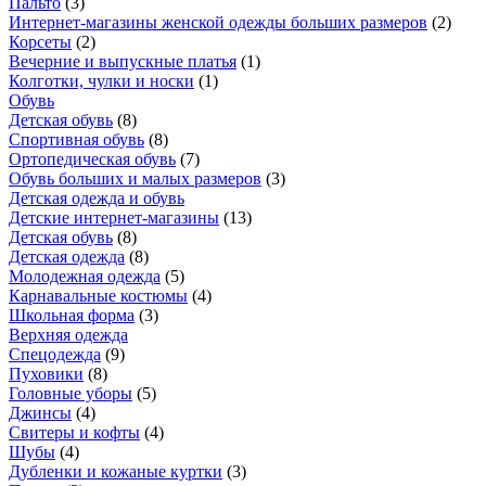
Пальто
(
3
)
Интернет-магазины женской одежды больших размеров
(
2
)
Корсеты
(
2
)
Вечерние и выпускные платья
(
1
)
Колготки, чулки и носки
(
1
)
Обувь
Детская обувь
(
8
)
Спортивная обувь
(
8
)
Ортопедическая обувь
(
7
)
Обувь больших и малых размеров
(
3
)
Детская одежда и обувь
Детские интернет-магазины
(
13
)
Детская обувь
(
8
)
Детская одежда
(
8
)
Молодежная одежда
(
5
)
Карнавальные костюмы
(
4
)
Школьная форма
(
3
)
Верхняя одежда
Спецодежда
(
9
)
Пуховики
(
8
)
Головные уборы
(
5
)
Джинсы
(
4
)
Свитеры и кофты
(
4
)
Шубы
(
4
)
Дубленки и кожаные куртки
(
3
)