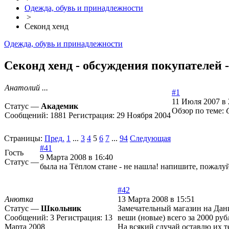
Одежда, обувь и принадлежности
>
Секонд хенд
Одежда, обувь и принадлежности
Секонд хенд - обсуждения покупателей -
Анатолий ...
#1
11 Июля 2007 в 
Статус —
Академик
Обзор по теме:
Сообщений:
1881
Регистрация:
29 Ноября 2004
Страницы:
Пред.
1
...
3
4
5
6
7
...
94
Следующая
#41
Гость
9 Марта 2008 в 16:40
Статус —
была на Тёплом стане - не нашла! напишите, пожалуй
#42
Анютка
13 Марта 2008 в 15:51
Статус —
Школьник
Замечательный магазин на Дан
Сообщений:
3
Регистрация:
13
веши (новые) всего за 2000 руб
Марта 2008
На всякий случай оставлю их те