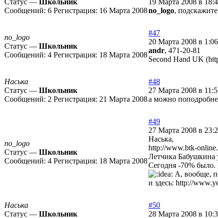
Статус —
Школьник
19 Марта 2008 в 18:
Сообщений:
6
Регистрация:
16 Марта 2008
no_logo
, подскажите
#47
no_logo
20 Марта 2008 в 1:06
Статус —
Школьник
andr
, 471-20-81
Сообщений:
4
Регистрация:
18 Марта 2008
Second Hand UK (http
Наська
#48
Статус —
Школьник
27 Марта 2008 в 11:5
Сообщений:
2
Регистрация:
21 Марта 2008
а можно поподробнее
#49
27 Марта 2008 в 23:
Наська,
no_logo
http://www.btk-onlin
Статус —
Школьник
Летчика Бабушкина ул
Сообщений:
4
Регистрация:
18 Марта 2008
Сегодня -70% было. 
А, вообще, п
и здесь:
http://www.y
Наська
#50
Статус —
Школьник
28 Марта 2008 в 10: