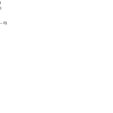
)
0
 —
0
)