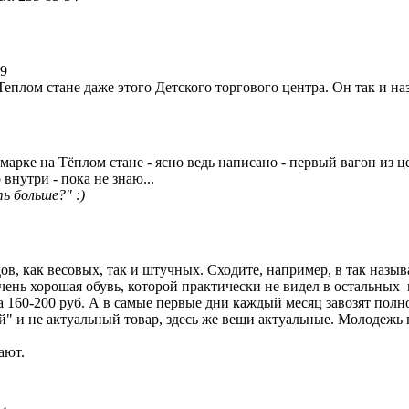
19
Теплом стане даже этого Детского торгового центра. Он так и на
рмарке на Тёплом стане - ясно ведь написано - первый вагон из ц
 внутри - пока не знаю...
ь больше?" :)
ов, как весовых, так и штучных. Сходите, например, в так назы
чень хорошая обувь, которой практически не видел в остальных 
160-200 руб. А в самые первые дни каждый месяц завозят полнос
 и не актуальный товар, здесь же вещи актуальные. Молодежь пр
ают.