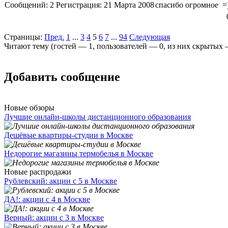
Сообщений:
2
Регистрация:
21 Марта 2008
спасибо огромное =
Страницы:
Пред.
1
...
3
4
5
6
7
...
94
Следующая
Читают тему (гостей —
1
, пользователей —
0
, из них скрытых
Добавить сообщение
Новые обзоры
Лучшие онлайн-школы дистанционного образования
Дешёвые квартиры-студии в Москве
Недорогие магазины термобелья в Москве
Новые распродажи
Рублевский: акции с 5 в Москве
ДА!: акции с 4 в Москве
Верный: акции с 3 в Москве