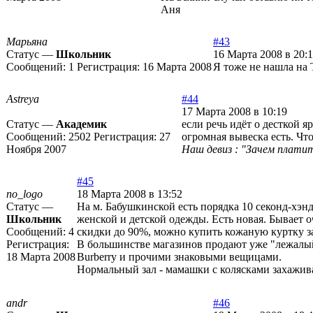
Аня
Марьяна
#43
Статус —
Школьник
16 Марта 2008 в 20:
Сообщений:
1
Регистрация:
16 Марта 2008
Я тоже не нашла на 
Astreya
#44
17 Марта 2008 в 10:19
Статус —
Академик
если речь идёт о десткой я
Сообщений:
2502
Регистрация:
27
огромная вывеска есть. Что
Ноября 2007
Наш девиз : "Зачем платит
#45
no_logo
18 Марта 2008 в 13:52
Статус —
На м. Бабушкинской есть порядка 10 секонд-хэнд
Школьник
женской и детской одежды. Есть новая. Бывает о
Сообщений:
4
скидки до 90%, можно купить кожаную куртку за 
Регистрация:
В большинстве магазинов продают уже "лежалый"
18 Марта 2008
Burberry и прочими знаковыми вещицами.
Нормальный зал - мамашки с колясками захажив
andr
#46