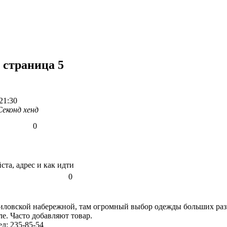
 страница 5
21:30
Секонд хенд
0
ста, адрес и как идти
0
иловской набережной, там огромный выбор одежды больших разме
ле. Часто добавляют товар.
л: 235-85-54