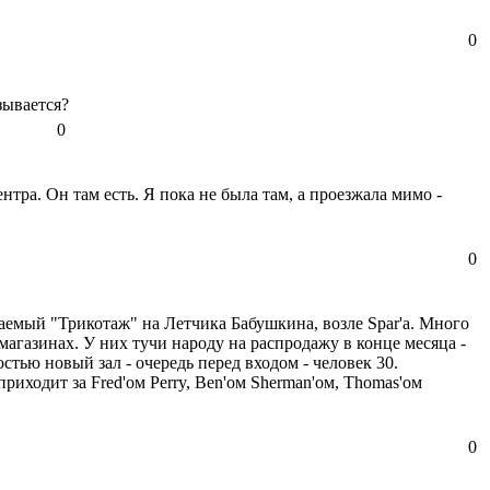
0
зывается?
0
ентра. Он там есть. Я пока не была там, а проезжала мимо -
0
ваемый "Трикотаж" на Летчика Бабушкина, возле Spar'a. Много
магазинах. У них тучи народу на распродажу в конце месяца -
тью новый зал - очередь перед входом - человек 30.
иходит за Fred'ом Perry, Ben'ом Sherman'ом, Thomas'ом
0