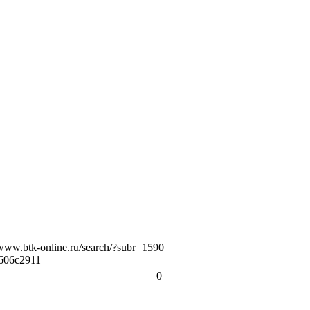
/www.btk-online.ru/search/?subr=1590
7606c2911
0