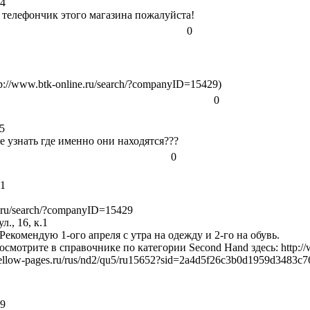
44
 телефончик этого магазина пожалуйста!
0
://www.btk-online.ru/search/?companyID=15429)
0
5
 узнать где именно они находятся???
0
21
e.ru/search/?companyID=15429
., 16, к.1
Рекомендую 1-ого апреля с утра на одежду и 2-го на обувь.
осмотрите в справочнике по категории Second Hand здесь:
http:/
ellow-pages.ru/rus/nd2/qu5/ru15652?sid=2a4d5f26c3b0d1959d3483c
39