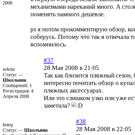
2008
механизмами нареканий много. А сто
поменять намного дешевле.
ps я потом прокомментирую обзор, ко
соберусь. Потому что так я отвечала то
вспомнилось.
#37
28 Мая 2008 в 21:05
selena
Так как близится пляжный сезон,
Статус —
Школьник
интересно почитать обзор о купа
Сообщений:
1
пляжных аксессуарах.
Регистрация:
4
Апреля 2008
Или это слишком узко или уже есть
заметила?
#38
koteg
28 Мая 2008 в 22:05
Статус —
Школьник