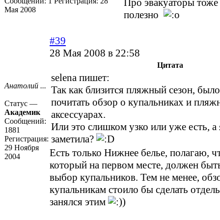
Сообщений:
1
Регистрация:
28
Про эвакуаторы тоже
Мая 2008
полезно
#39
28 Мая 2008 в 22:58
Цитата
selena пишет:
Анатолий ...
Так как близится пляжный сезон, был
почитать обзор о купальниках и пляж
Статус —
Академик
аксессуарах.
Сообщений:
Или это слишком узко или уже есть, а 
1881
заметила?
Регистрация:
29 Ноября
Есть только Нижнее белье, полагаю, ч
2004
который на первом месте, должен бы
выбор купальников. Тем не менее, обз
купальникам стоило бы сделать отдель
занялся этим
)