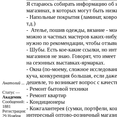
Я стараюсь собирать информацию об 
магазинах, в которых могут быть низк
- Напольные покрытия (ламинат, ковро
т.д.)
- Ателье, пошив одежды, вязание - м
можно и частных мастеров каких-нибуд
нужно по рекомендации, чтобы отзыв
- Шубы. Есть кое-какие ссылки, но ин
магазинов не знаю. Говорят, что имее
на сезонных выставках-ярмарках.
- Окна (по-моему, сложное исследован
куча, конкуренция большая, если даже
дешевле, то возникает вопрос с качест
Анатолий ...
- Ремонт бытовой техники
Статус —
- Ремонт квартир
Академик
- Кондиционеры
Сообщений:
1881
- Кожгалантерея (сумки, портфели, кош
Регистрация:
интересный оптово-розничный магази
29 Ноября