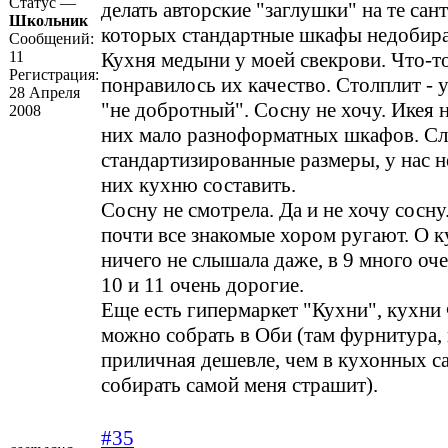
Статус —
делать авторские "заглушки" на те сан
Школьник
которых стандартные шкафы недобира
Сообщений:
11
Кухня медыни у моей свекрови. Что-то
Регистрация:
понравилось их качество. Столплит - у
28 Апреля
"не добротный". Сосну не хочу. Икея н
2008
них мало разноформатных шкафов. С
стандартизированные размеры, у нас н
них кухню составить.
Сосну не смотрела. Да и не хочу сосну
почти все знакомые хором ругают. О к
ничего не слышала даже, в 9 много оче
10 и 11 очень дорогие.
Еще есть гипермаркет "Кухни", кухни
можно собрать в Оби (там фурнитура, 
приличная дешевле, чем в кухонных с
собирать самой меня страшит).
#35