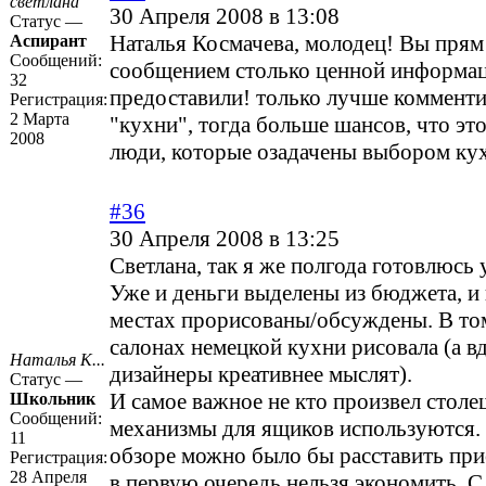
светлана
30 Апреля 2008 в 13:08
Статус —
Наталья Космачева, молодец! Вы прям
Аспирант
Сообщений:
сообщением столько ценной информац
32
предоставили! только лучше комменти
Регистрация:
2 Марта
"кухни", тогда больше шансов, что эт
2008
люди, которые озадачены выбором кух
#36
30 Апреля 2008 в 13:25
Светлана, так я же полгода готовлюсь 
Уже и деньги выделены из бюджета, и
местах прорисованы/обсуждены. В том
салонах немецкой кухни рисовала (а в
Наталья К...
дизайнеры креативнее мыслят).
Статус —
И самое важное не кто произвел столе
Школьник
Сообщений:
механизмы для ящиков используются. 
11
обзоре можно было бы расставить при
Регистрация:
28 Апреля
в первую очередь нельзя экономить. 