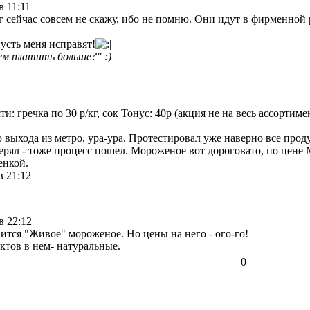
в 11:11
г сейчас совсем не скажу, ибо не помню. Они идут в фирменной р
пусть меня исправят!
ем платить больше?" :)
и: гречка по 30 р/кг, сок Тонус: 40р (акция не на весь ассортим
выхода из метро, ура-ура. Протестировал уже наверно все прод
ерял - тоже процесс пошел. Мороженое вот дороговато, по цене 
енкой.
в 21:12
в 22:12
ится "Живое" мороженое. Но цены на него - ого-го!
ктов в нем- натуральные.
0