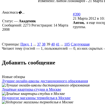
Изменено:
Антон Пономарев
-
21 Марта в
Анастаси�...
#390
21 Марта 2012 в 10:
Статус —
Академик
Антон,
я еще поспр
Сообщений:
2273
Регистрация:
14 Марта
группы.
2008
Страницы:
Пред.
1
...
37
38
39
40
41
...
105
Следующая
Читают тему (гостей —
1
, пользователей —
0
, из них скрытых
Добавить сообщение
Новые обзоры
Лучшие онлайн-школы дистанционного образования
Дешёвые квартиры-студии в Москве
Недорогие магазины термобелья в Москве