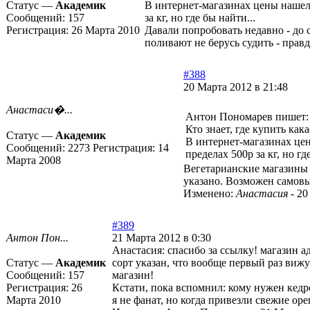
Статус —
Академик
В интернет-магазинах цены нашел 
Сообщений:
157
за кг, но где бы найти...
Регистрация:
26 Марта 2010
Давали попробовать недавно - до 
поливают не берусь судить - прав
#388
20 Марта 2012 в 21:48
Анастаси�...
Антон Пономарев пишет:
Кто знает, где купить как
Статус —
Академик
В интернет-магазинах цен
Сообщений:
2273
Регистрация:
14
пределах 500р за кг, но гд
Марта 2008
Вегетарианские магазины 
указано. Возможен самовыв
Изменено:
Анастасия
-
20
#389
Антон Пон...
21 Марта 2012 в 0:30
Анастасия: спасибо за ссылку! магазин а
Статус —
Академик
сорт указан, что вообще первый раз вижу
Сообщений:
157
магазин!
Регистрация:
26
Кстати, пока вспомнил: кому нужен кедро
Марта 2010
я не фанат, но когда привезли свежие оре