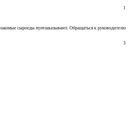
1
 знакомые сыроеды
тут
заказывают. Обращаться к руководителю
3