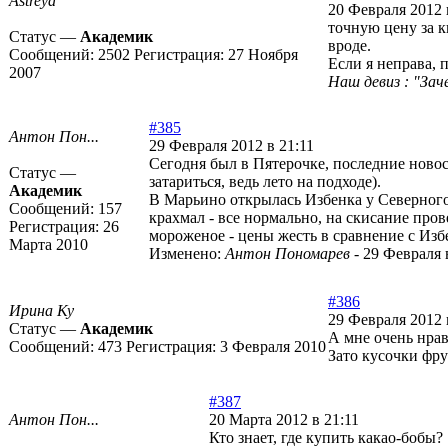
Astreya
20 Февраля 2012 
точную цену за к
Статус —
Академик
вроде.
Сообщений:
2502
Регистрация:
27 Ноября
Если я неправа, 
2007
Наш девиз : "Зач
#385
Антон Пон...
29 Февраля 2012 в 21:11
Сегодня был в Пятерочке, последние новост
Статус —
затариться, ведь лето на подходе).
Академик
В Марьино открылась Избенка у Северного 
Сообщений:
157
крахмал - все нормально, на скисание пров
Регистрация:
26
мороженое - цены жесть в сравнение с Изб
Марта 2010
Изменено:
Антон Пономарев
-
29 Февраля 
#386
Ирина Ку
29 Февраля 2012 
Статус —
Академик
А мне очень нрав
Сообщений:
473
Регистрация:
3 Февраля 2010
Зато кусочки фру
#387
Антон Пон...
20 Марта 2012 в 21:11
Кто знает, где купить какао-бобы?