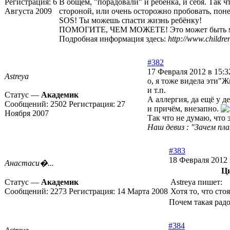
Регистрация:
6
В общем, "порадовали" и ребенка, и себя. Так ч
Августа 2009
стороной, или очень осторожно пробовать, пон
SOS! Ты можешь спасти жизнь ребёнку!
ПОМОГИТЕ, ЧЕМ МОЖЕТЕ! Это может быть мате
Подробная информация здесь:
http://www.children
#382
17 Февраля 2012 в 15:3
Astreya
о, я тоже видела эти"Ж
и т.п.
Статус —
Академик
А аллергия, да ещё у 
Сообщений:
2502
Регистрация:
27
и причём, внезапно.
Ноября 2007
Так что не думаю, что 
Наш девиз : "Зачем пл
#383
18 Февраля 2012 
Анастаси�...
Ц
Статус —
Академик
Astreya пишет:
Сообщений:
2273
Регистрация:
14 Марта 2008
Хотя то, что стоя
Почем такая радо
#384