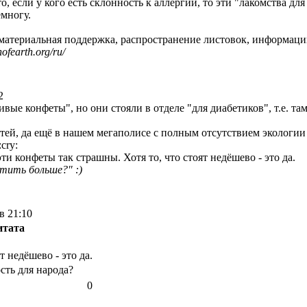
то, если у кого есть склонность к аллергии, то эти "лакомства дл
емногу.
риальная поддержка, распространение листовок, информации
ofearth.org/ru/
2
ивые конфеты", но они стояли в отделе "для диабетиков", т.е. та
детей, да ещё в нашем мегаполисе с полным отсутствием эколог
эти конфеты так страшны. Хотя то, что стоят недёшево - это да.
атить больше?" :)
в 21:10
итата
т недёшево - это да.
сть для народа?
0