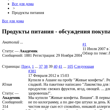
Все для дома
>
Продукты питания
Все для дома
Продукты питания - обсуждения покупа
Анатолий ...
#1
11 Июля 2007 в 
Статус —
Академик
Обзор по теме:
Сообщений:
1881
Регистрация:
29 Ноября 2004
Страницы:
Пред.
1
...
37
38
39
40
41
...
105
Следующая
#381
17 Февраля 2012 в 15:03
Купили в Ашане на пробу "Живые конфеты". Реши
Юлия
сладкой. На пакетике написано "Лакомства для
продуктов: свежих фруктов, ягод, овощей. ... 
Статус —
здоровеешь!".
Академик
Мы купили "Живые конфеты. Вишня". В первый д
Сообщений:
не по килограмму, а по две-три штуки за день. 
314
чистом виде сын ест спокойно, никакой аллергии