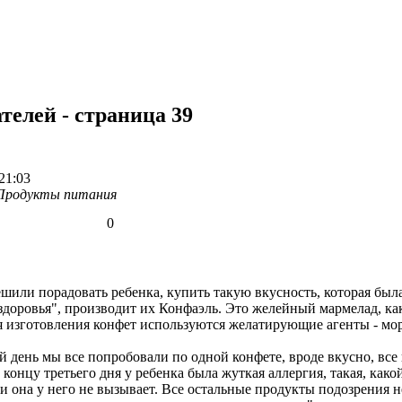
телей - страница 39
21:03
Продукты питания
0
ли порадовать ребенка, купить такую вкусность, которая была 
 здоровья", производит их Конфаэль. Это желейный мармелад, ка
для изготовления конфет используются желатирующие агенты - м
ень мы все попробовали по одной конфете, вроде вкусно, все 
К концу третьего дня у ребенка была жуткая аллергия, такая, ка
 она у него не вызывает. Все остальные продукты подозрения не 