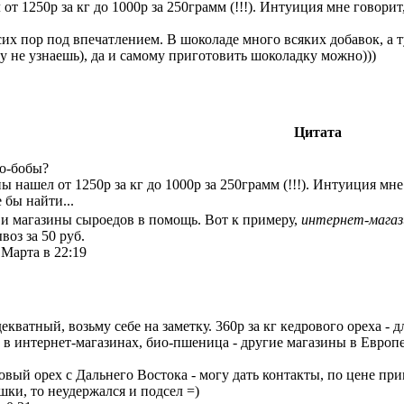
от 1250р за кг до 1000р за 250грамм (!!!). Интуиция мне говор
сих пор под впечатлением. В шоколаде много всяких добавок, а 
ду не узнаешь), да и самому приготовить шоколадку можно)))
Цитата
ао-бобы?
ы нашел от 1250р за кг до 1000р за 250грамм (!!!). Интуиция м
е бы найти...
и магазины сыроедов в помощь. Вот к примеру,
интернет-магаз
оз за 50 руб.
 Марта в 22:19
декватный, возьму себе на заметку. 360р за кг кедрового ореха -
 в интернет-магазинах, био-пшеница - другие магазины в Европе 
вый орех с Дальнего Востока - могу дать контакты, по цене прим
шки, то неудержался и подсел =)