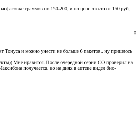
асфасовке граммов по 150-200, и по цене что-то от 150 руб,
0
ент Тонуса и можно унести не больше 6 пакетов.. ну пришлось
укты)) Мне нравится. После очередной серии СО проверил на
Максибона получается, но на днях в аптеке видел био-
1