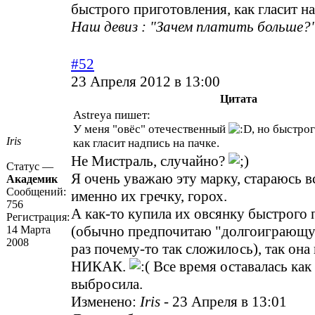
быстрого приготовления, как гласит на
Наш девиз : "Зачем платить больше?"
#52
23 Апреля 2012 в 13:00
Цитата
Astreya пишет:
У меня "овёс" отечественный
, но быстро
Iris
как гласит надпись на пачке.
Не Мистраль, случайно?
Статус —
Я очень уважаю эту марку, стараюсь в
Академик
Сообщений:
именно их гречку, горох.
756
А как-то купила их овсянку быстрого
Регистрация:
(обычно предпочитаю "долгоиграющ
14 Марта
2008
раз почему-то так сложилось), так она
НИКАК.
Все время оставалась как 
выбросила.
Изменено:
Iris
-
23 Апреля в 13:01