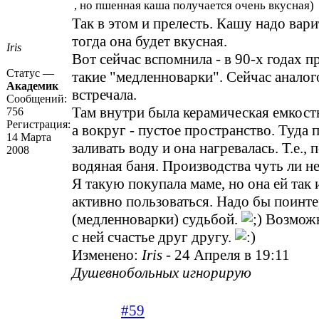
, но пшенная каша получается очень вкусная)
Так в этом и прелесть. Кашу надо вар
тогда она будет вкусная.
Iris
Вот сейчас вспомнила - в 90-х годах п
Статус —
такие "медленноварки". Сейчас аналог
Академик
встречала.
Сообщений:
Там внутри была керамическая емкость
756
Регистрация:
а вокруг - пустое пространство. Туда
14 Марта
заливать воду и она нагревалась. Т.е.,
2008
водяная баня. Производства чуть ли н
Я такую покупала маме, но она ей так и
активно пользоваться. Надо бы поинте
(медленноварки) судьбой.
Возможн
с ней счастье друг другу.
Изменено:
Iris
-
24 Апреля в 19:11
Душевнобольных игнорирую
#59