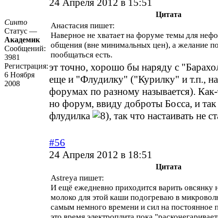
24 Апреля 2012 в 15:51
Цитата
Синто
Анастасия пишет:
Статус —
Наверное не хватает на форуме темы для неф
Академик
общения (вне минимальных цен), а желание по
Сообщений:
пообщаться есть.
3981
эт точно, хорошо бы наряду с "Барахо
Регистрация:
6 Ноября
еще и "Флудилку" ("Курилку" и т.п., н
2008
форумах по разному называется). Как-
но форум, ввиду доброты Босса, и та
флудилка
, так что настаивать не ст
#56
24 Апреля 2012 в 18:51
Цитата
Astreya пишет:
И ещё ежедневно приходится варить овсянку н
молоко для этой каши подогреваю в микроволн
самым немного времени и сил на постоянное 
это время электроплита пока "раскочегариваетс