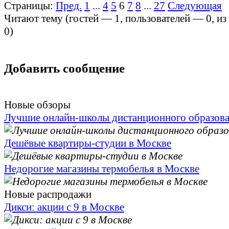
Страницы:
Пред.
1
...
4
5
6
7
8
...
27
Следующая
Читают тему (гостей —
1
, пользователей —
0
, и
0
)
Добавить сообщение
Новые обзоры
Лучшие онлайн-школы дистанционного образов
Дешёвые квартиры-студии в Москве
Недорогие магазины термобелья в Москве
Новые распродажи
Дикси: акции с 9 в Москве