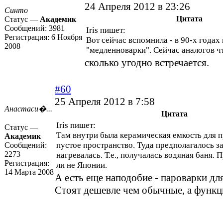
24 Апреля 2012 в 23:26
Синто
Цитата
Статус —
Академик
Сообщений:
3981
Iris пишет:
Регистрация:
6 Ноября
Вот сейчас вспомнила - в 90-х годах
2008
"медленноварки". Сейчас аналогов чт
сколько угодно встречается.
#60
25 Апреля 2012 в 7:58
Анастаси�...
Цитата
Iris пишет:
Статус —
Там внутри была керамическая емкость для пр
Академик
пустое пространство. Туда предполагалось за
Сообщений:
2273
нагревалась. Т.е., получалась водяная баня. 
Регистрация:
ли не Японии.
14 Марта 2008
А есть еще наподобие - пароварки дл
Стоят дешевле чем обычные, а функц