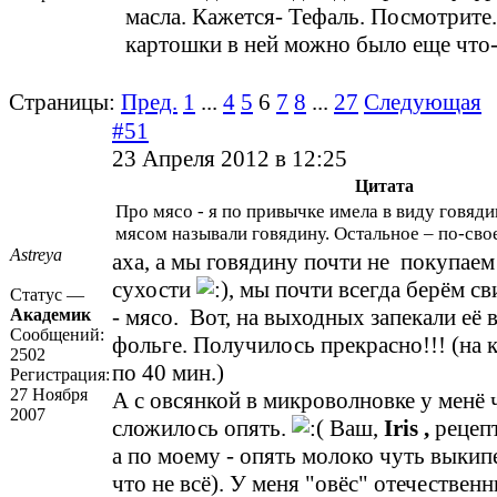
масла. Кажется- Тефаль. Посмотрите
картошки в ней можно было еще что-
Страницы:
Пред.
1
...
4
5
6
7
8
...
27
Следующая
#51
23 Апреля 2012 в 12:25
Цитата
Про мясо - я по привычке имела в виду говядин
мясом называли говядину. Остальное – по-свое
Astreya
аха, а мы говядину почти не покупаем 
сухости
, мы почти всегда берём св
Статус —
- мясо. Вот, на выходных запекали её в
Академик
Сообщений:
фольге. Получилось прекрасно!!! (на 
2502
по 40 мин.)
Регистрация:
27 Ноября
А с овсянкой в микроволновке у менё 
2007
сложилось опять.
Ваш,
Iris ,
рецепт
а по моему - опять молоко чуть выкип
что не всё). У меня "овёс" отечествен