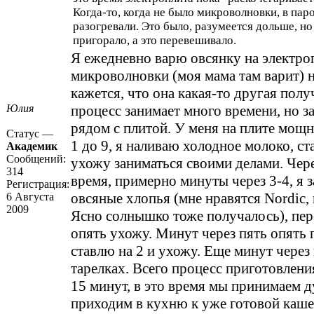
Когда-то, когда не было микроволновки, в пар
разогревали. Это было, разумеется дольше, но
пригорало, а это перевешивало.
Я ежедневно варю овсянку на электроп
микроволновки (моя мама там варит) 
кажется, что она какая-то другая полу
Юлия
процесс занимает много времени, но за
рядом с плитой. У меня на плите мощн
Статус —
1 до 9, я наливаю холодное молоко, ст
Академик
Сообщений:
ухожу заниматься своими делами. Чере
314
время, примерно минуты через 3-4, я 
Регистрация:
овсяные хлопья (мне нравятся Nordic,
6 Августа
2009
Ясно солнышко тоже получалось), пе
опять ухожу. Минут через пять опять
ставлю на 2 и ухожу. Еще минут через 
тарелках. Всего процесс приготовлени
15 минут, в это время мы принимаем д
приходим в кухню к уже готовой каше