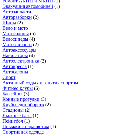
Ремонт АКПП и МКПП
(
1
)
Эвакуация автомобилей
(
1
)
Автозапчасти
Авторазборки
(
2
)
Шины
(
2
)
Вело и мото
Мотосалоны
(
5
)
Велосипеды
(
4
)
Мотозапчасти
(
2
)
Автоаксессуары
Навигаторы
(
4
)
Автоэлектроника
(
2
)
Автокресла
(
1
)
Автосалоны
Спорт
Активный отдых и занятия спортом
Фитнес-клубы
(
6
)
Бассейны
(
3
)
Конные прогулки
(
3
)
Клубы единоборств
(
2
)
Стадионы
(
2
)
Лыжные базы
(
1
)
Пейнтбол
(
1
)
Прыжки с парашютом
(
1
)
Спортивная одежда