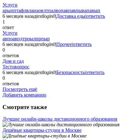
Услуги
арыпптафлвлаиаовлтпалвопавпавпывапавып
6 месяцев назад
testlogin0
|
Доставка еды
|
ответить
1
ответ
Услуги
авпоавпдтроылпрпыр
6 месяцев назад
testlogin0
|
Прочее
|
ответить
0
ответов
Дом и сад
Тестовопрос
6 месяцев назад
testlogin0
|
Безопасность
|
ответить
0
ответов
Посмотреть ещё
Добавить компанию
Смотрите также
Лучшие онлайн-школы дистанционного образования
Дешёвые квартиры-студии в Москве