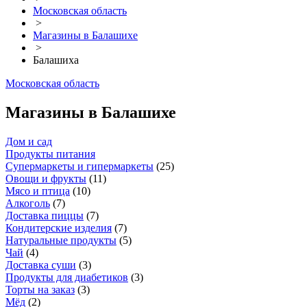
Московская область
>
Магазины в Балашихе
>
Балашиха
Московская область
Магазины в Балашихе
Дом и сад
Продукты питания
Супермаркеты и гипермаркеты
(
25
)
Овощи и фрукты
(
11
)
Мясо и птица
(
10
)
Алкоголь
(
7
)
Доставка пиццы
(
7
)
Кондитерские изделия
(
7
)
Натуральные продукты
(
5
)
Чай
(
4
)
Доставка суши
(
3
)
Продукты для диабетиков
(
3
)
Торты на заказ
(
3
)
Мёд
(
2
)