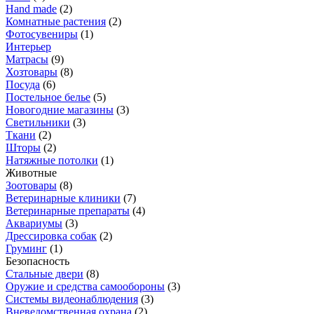
Hand made
(
2
)
Комнатные растения
(
2
)
Фотосувениры
(
1
)
Интерьер
Матрасы
(
9
)
Хозтовары
(
8
)
Посуда
(
6
)
Постельное белье
(
5
)
Новогодние магазины
(
3
)
Светильники
(
3
)
Ткани
(
2
)
Шторы
(
2
)
Натяжные потолки
(
1
)
Животные
Зоотовары
(
8
)
Ветеринарные клиники
(
7
)
Ветеринарные препараты
(
4
)
Аквариумы
(
3
)
Дрессировка собак
(
2
)
Груминг
(
1
)
Безопасность
Стальные двери
(
8
)
Оружие и средства самообороны
(
3
)
Системы видеонаблюдения
(
3
)
Вневедомственная охрана
(
2
)