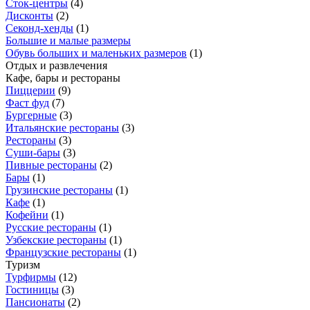
Сток-центры
(
4
)
Дисконты
(
2
)
Секонд-хенды
(
1
)
Большие и малые размеры
Обувь больших и маленьких размеров
(
1
)
Отдых и развлечения
Кафе, бары и рестораны
Пиццерии
(
9
)
Фаст фуд
(
7
)
Бургерные
(
3
)
Итальянские рестораны
(
3
)
Рестораны
(
3
)
Суши-бары
(
3
)
Пивные рестораны
(
2
)
Бары
(
1
)
Грузинские рестораны
(
1
)
Кафе
(
1
)
Кофейни
(
1
)
Русские рестораны
(
1
)
Узбекские рестораны
(
1
)
Французские рестораны
(
1
)
Туризм
Турфирмы
(
12
)
Гостиницы
(
3
)
Пансионаты
(
2
)