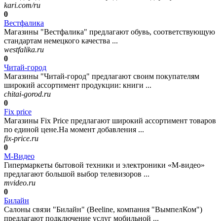
kari.com/ru
0
Вестфалика
Магазины "Вестфалика" предлагают обувь, соответствующую
стандартам немецкого качества ...
westfalika.ru
0
Читай-город
Магазины "Читай-город" предлагают своим покупателям
широкий ассортимент продукции: книги ...
chitai-gorod.ru
0
Fix price
Магазины Fix Price предлагают широкий ассортимент товаров
по единой цене.На момент добавления ...
fix-price.ru
0
М-Видео
Гипермаркеты бытовой техники и электроники «М-видео»
предлагают большой выбор телевизоров ...
mvideo.ru
0
Билайн
Салоны связи "Билайн" (Beeline, компания "ВымпелКом")
предлагают подключение услуг мобильной ...