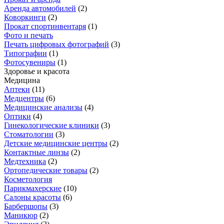
Аренда автомобилей
(
2
)
Коворкинги
(
2
)
Прокат спортинвентаря
(
1
)
Фото и печать
Печать цифровых фотографий
(
3
)
Типографии
(
1
)
Фотосувениры
(
1
)
Здоровье и красота
Медицина
Аптеки
(
11
)
Медцентры
(
6
)
Медицинские анализы
(
4
)
Оптики
(
4
)
Гинекологические клиники
(
3
)
Стоматологии
(
3
)
Детские медицинские центры
(
2
)
Контактные линзы
(
2
)
Медтехника
(
2
)
Ортопедические товары
(
2
)
Косметология
Парикмахерские
(
10
)
Салоны красоты
(
6
)
Барбершопы
(
3
)
Маникюр
(
2
)