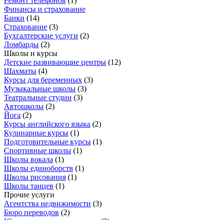
Ремонт телефонов
(
1
)
Финансы и страхование
Банки
(
14
)
Страхование
(
3
)
Бухгалтерские услуги
(
2
)
Ломбарды
(
2
)
Школы и курсы
Детские развивающие центры
(
12
)
Шахматы
(
4
)
Курсы для беременных
(
3
)
Музыкальные школы
(
3
)
Театральные студии
(
3
)
Автошколы
(
2
)
Йога
(
2
)
Курсы английского языка
(
2
)
Кулинарные курсы
(
1
)
Подготовительные курсы
(
1
)
Спортивные школы
(
1
)
Школы вокала
(
1
)
Школы единоборств
(
1
)
Школы рисования
(
1
)
Школы танцев
(
1
)
Прочие услуги
Агентства недвижимости
(
3
)
Бюро переводов
(
2
)