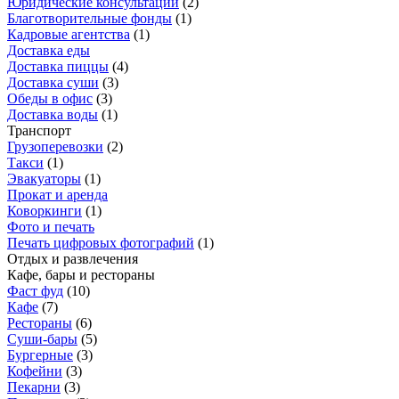
Юридические консультации
(
2
)
Благотворительные фонды
(
1
)
Кадровые агентства
(
1
)
Доставка еды
Доставка пиццы
(
4
)
Доставка суши
(
3
)
Обеды в офис
(
3
)
Доставка воды
(
1
)
Транспорт
Грузоперевозки
(
2
)
Такси
(
1
)
Эвакуаторы
(
1
)
Прокат и аренда
Коворкинги
(
1
)
Фото и печать
Печать цифровых фотографий
(
1
)
Отдых и развлечения
Кафе, бары и рестораны
Фаст фуд
(
10
)
Кафе
(
7
)
Рестораны
(
6
)
Суши-бары
(
5
)
Бургерные
(
3
)
Кофейни
(
3
)
Пекарни
(
3
)