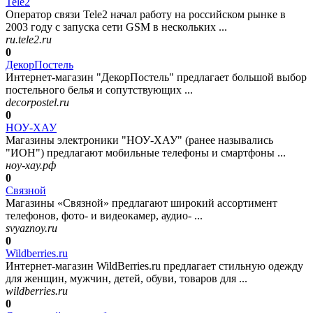
Tele2
Оператор связи Tele2 начал работу на российском рынке в
2003 году с запуска сети GSM в нескольких ...
ru.tele2.ru
0
ДекорПостель
Интернет-магазин "ДекорПостель" предлагает большой выбор
постельного белья и сопутствующих ...
decorpostel.ru
0
НОУ-ХАУ
Магазины электроники "НОУ-ХАУ" (ранее назывались
"ИОН") предлагают мобильные телефоны и смартфоны ...
ноу-хау.рф
0
Связной
Магазины «Связной» предлагают широкий ассортимент
телефонов, фото- и видеокамер, аудио- ...
svyaznoy.ru
0
Wildberries.ru
Интернет-магазин WildBerries.ru предлагает стильную одежду
для женщин, мужчин, детей, обуви, товаров для ...
wildberries.ru
0