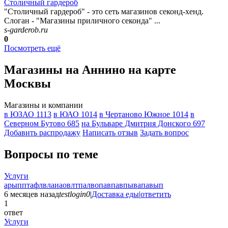
Столичный гардероб
"Столичный гардероб" - это сеть магазинов секонд-хенд.
Слоган - "Магазины приличного секонда" ...
s-garderob.ru
0
Посмотреть ещё
Магазины на Аннино на карте
Москвы
Магазины и компании
в ЮЗАО
1113
в ЮАО
1014
в Чертаново Южное
1014
в
Северном Бутово
685
на Бульваре Дмитрия Донского
697
Добавить раcпродажу
Написать отзыв
Задать вопрос
Вопросы по теме
Услуги
арыпптафлвлаиаовлтпалвопавпавпывапавып
6 месяцев назад
testlogin0
|
Доставка еды
|
ответить
1
ответ
Услуги