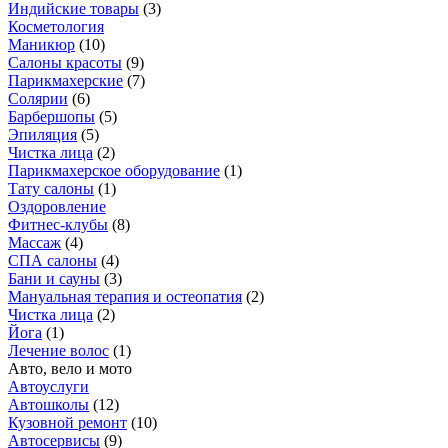
Индийские товары
(
3
)
Косметология
Маникюр
(
10
)
Салоны красоты
(
9
)
Парикмахерские
(
7
)
Солярии
(
6
)
Барбершопы
(
5
)
Эпиляция
(
5
)
Чистка лица
(
2
)
Парикмахерское оборудование
(
1
)
Тату салоны
(
1
)
Оздоровление
Фитнес-клубы
(
8
)
Массаж
(
4
)
СПА салоны
(
4
)
Бани и сауны
(
3
)
Мануальная терапия и остеопатия
(
2
)
Чистка лица
(
2
)
Йога
(
1
)
Лечение волос
(
1
)
Авто, вело и мото
Автоуслуги
Автошколы
(
12
)
Кузовной ремонт
(
10
)
Автосервисы
(
9
)