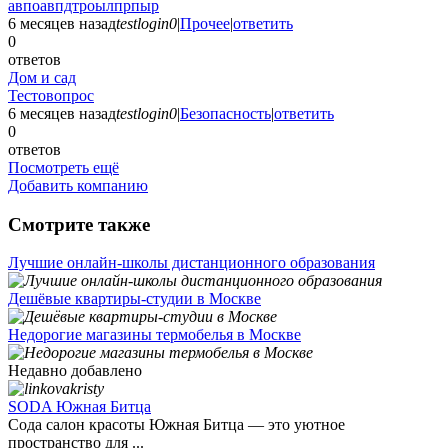
авпоавпдтроылпрпыр
6 месяцев назад
testlogin0
|
Прочее
|
ответить
0
ответов
Дом и сад
Тестовопрос
6 месяцев назад
testlogin0
|
Безопасность
|
ответить
0
ответов
Посмотреть ещё
Добавить компанию
Смотрите также
Лучшие онлайн-школы дистанционного образования
Дешёвые квартиры-студии в Москве
Недорогие магазины термобелья в Москве
Недавно добавлено
SODA Южная Битца
Сода салон красоты Южная Битца — это уютное
пространство для ...