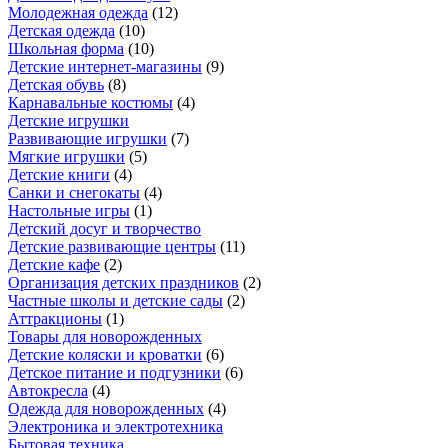
Молодежная одежда
(
12
)
Детская одежда
(
10
)
Школьная форма
(
10
)
Детские интернет-магазины
(
9
)
Детская обувь
(
8
)
Карнавальные костюмы
(
4
)
Детские игрушки
Развивающие игрушки
(
7
)
Мягкие игрушки
(
5
)
Детские книги
(
4
)
Санки и снегокаты
(
4
)
Настольные игры
(
1
)
Детский досуг и творчество
Детские развивающие центры
(
11
)
Детские кафе
(
2
)
Организация детских праздников
(
2
)
Частные школы и детские сады
(
2
)
Аттракционы
(
1
)
Товары для новорожденных
Детские коляски и кроватки
(
6
)
Детское питание и подгузники
(
6
)
Автокресла
(
4
)
Одежда для новорожденных
(
4
)
Электроника и электротехника
Бытовая техника