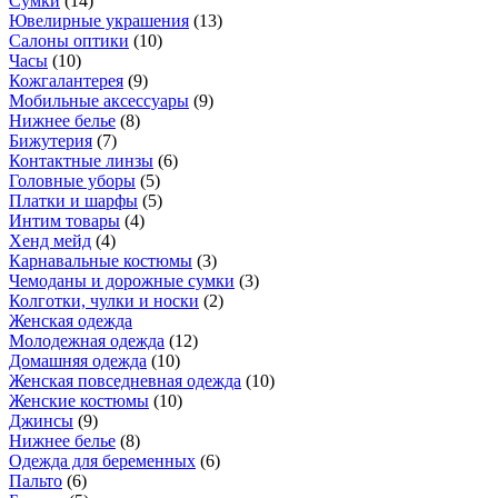
Сумки
(
14
)
Ювелирные украшения
(
13
)
Салоны оптики
(
10
)
Часы
(
10
)
Кожгалантерея
(
9
)
Мобильные аксессуары
(
9
)
Нижнее белье
(
8
)
Бижутерия
(
7
)
Контактные линзы
(
6
)
Головные уборы
(
5
)
Платки и шарфы
(
5
)
Интим товары
(
4
)
Хенд мейд
(
4
)
Карнавальные костюмы
(
3
)
Чемоданы и дорожные сумки
(
3
)
Колготки, чулки и носки
(
2
)
Женская одежда
Молодежная одежда
(
12
)
Домашняя одежда
(
10
)
Женская повседневная одежда
(
10
)
Женские костюмы
(
10
)
Джинсы
(
9
)
Нижнее белье
(
8
)
Одежда для беременных
(
6
)
Пальто
(
6
)