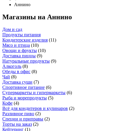
Аннино
Магазины на Аннино
Дом и сад
Продукты питания
Кондитерские изделия
(
11
)
Мясо и птица
(
10
)
Овощи и фрукты
(
10
)
Доставка пиццы
(
9
)
Натуральные продукты
(
9
)
Алкоголь
(
8
)
Обеды в офис
(
8
)
Чай
(
8
)
Доставка суши
(
7
)
Спортивное питание
(
6
)
Супермаркеты и гипермаркеты
(
6
)
Рыба и морепродукты
(
5
)
Кофе
(
4
)
Всё для кондитеров и кулинаров
(
2
)
Разливное пиво
(
2
)
Специи и приправы
(
2
)
Торты на заказ
(
2
)
Кейтеринг
(
1
)