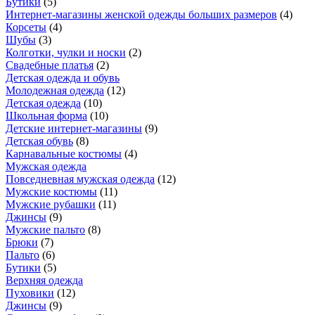
Бутики
(
5
)
Интернет-магазины женской одежды больших размеров
(
4
)
Корсеты
(
4
)
Шубы
(
3
)
Колготки, чулки и носки
(
2
)
Свадебные платья
(
2
)
Детская одежда и обувь
Молодежная одежда
(
12
)
Детская одежда
(
10
)
Школьная форма
(
10
)
Детские интернет-магазины
(
9
)
Детская обувь
(
8
)
Карнавальные костюмы
(
4
)
Мужская одежда
Повседневная мужская одежда
(
12
)
Мужские костюмы
(
11
)
Мужские рубашки
(
11
)
Джинсы
(
9
)
Мужские пальто
(
8
)
Брюки
(
7
)
Пальто
(
6
)
Бутики
(
5
)
Верхняя одежда
Пуховики
(
12
)
Джинсы
(
9
)