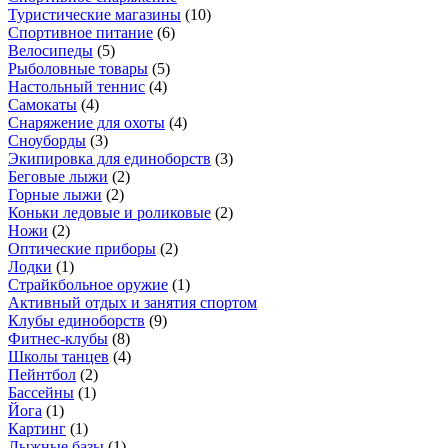
Туристические магазины
(
10
)
Спортивное питание
(
6
)
Велосипеды
(
5
)
Рыболовные товары
(
5
)
Настольный теннис
(
4
)
Самокаты
(
4
)
Снаряжение для охоты
(
4
)
Сноуборды
(
3
)
Экипировка для единоборств
(
3
)
Беговые лыжи
(
2
)
Горные лыжи
(
2
)
Коньки ледовые и роликовые
(
2
)
Ножи
(
2
)
Оптические приборы
(
2
)
Лодки
(
1
)
Страйкбольное оружие
(
1
)
Активный отдых и занятия спортом
Клубы единоборств
(
9
)
Фитнес-клубы
(
8
)
Школы танцев
(
4
)
Пейнтбол
(
2
)
Бассейны
(
1
)
Йога
(
1
)
Картинг
(
1
)
Лыжные базы
(
1
)