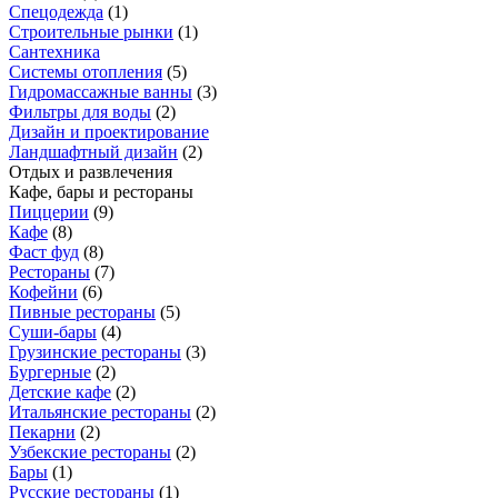
Спецодежда
(
1
)
Строительные рынки
(
1
)
Сантехника
Системы отопления
(
5
)
Гидромассажные ванны
(
3
)
Фильтры для воды
(
2
)
Дизайн и проектирование
Ландшафтный дизайн
(
2
)
Отдых и развлечения
Кафе, бары и рестораны
Пиццерии
(
9
)
Кафе
(
8
)
Фаст фуд
(
8
)
Рестораны
(
7
)
Кофейни
(
6
)
Пивные рестораны
(
5
)
Суши-бары
(
4
)
Грузинские рестораны
(
3
)
Бургерные
(
2
)
Детские кафе
(
2
)
Итальянские рестораны
(
2
)
Пекарни
(
2
)
Узбекские рестораны
(
2
)
Бары
(
1
)
Русские рестораны
(
1
)