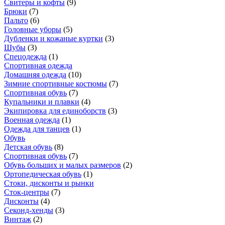
Свитеры и кофты
(
9
)
Брюки
(
7
)
Пальто
(
6
)
Головные уборы
(
5
)
Дубленки и кожаные куртки
(
3
)
Шубы
(
3
)
Спецодежда
(
1
)
Спортивная одежда
Домашняя одежда
(
10
)
Зимние спортивные костюмы
(
7
)
Спортивная обувь
(
7
)
Купальники и плавки
(
4
)
Экипировка для единоборств
(
3
)
Военная одежда
(
1
)
Одежда для танцев
(
1
)
Обувь
Детская обувь
(
8
)
Спортивная обувь
(
7
)
Обувь больших и малых размеров
(
2
)
Ортопедическая обувь
(
1
)
Стоки, дисконты и рынки
Сток-центры
(
7
)
Дисконты
(
4
)
Секонд-хенды
(
3
)
Винтаж
(
2
)